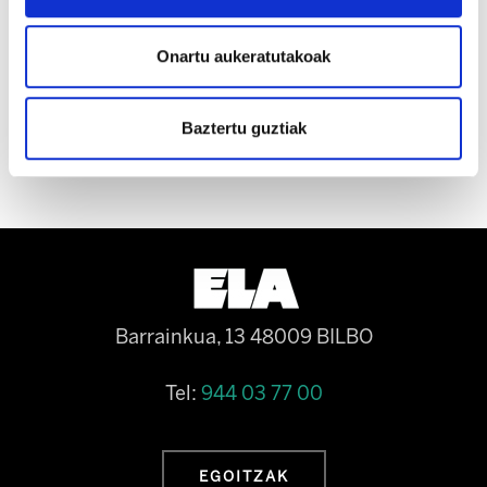
jarri zuen salaketa dela-eta, ikuskaritzak
egiaztatu ahal izan du grebalari batzuen legez
Onartu aukeratutakoak
kanpoko ordezpena. Hori horrela, lan-gatazka
handituz doa.
Baztertu guztiak
Barrainkua, 13 48009 BILBO
Tel:
944 03 77 00
EGOITZAK