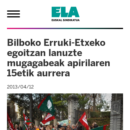
Bilboko Erruki-Etxeko
egoitzan lanuzte
mugagabeak apirilaren
15etik aurrera
2013/04/12