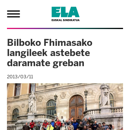
Bilboko Fhimasako
langileek astebete
daramate greban
2013/03/11