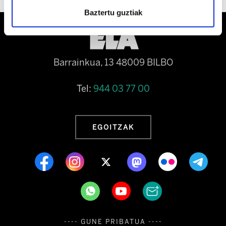
Baztertu guztiak
Barrainkua, 13 48009 BILBO
Tel:
944 03 77 00
EGOITZAK
---- GUNE PRIBATUA ----