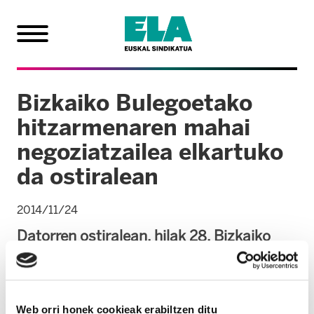
Bizkaiko Bulegoetako
hitzarmenaren mahai
negoziatzailea elkartuko
da ostiralean
2014/11/24
Datorren ostiralean, hilak 28, Bizkaiko
Bulegoetako mahai negoziatzailea
bilduko da. 2012ko abenduan iraungi zen
indarrean zegoen hitzarmena eta
Web orri honek cookieak erabiltzen ditu