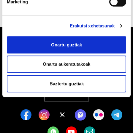
Marketing
Erakutsi xehetasunak
Onartu guztiak
Barrainkua, 13 48009 BILBO
Onartu aukeratutakoak
Tel:
944 03 77 00
Baztertu guztiak
EGOITZAK