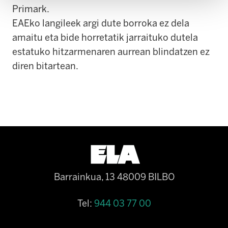
Primark.
EAEko langileek argi dute borroka ez dela
amaitu eta bide horretatik jarraituko dutela
estatuko hitzarmenaren aurrean blindatzen ez
diren bitartean.
Barrainkua, 13 48009 BILBO
Tel:
944 03 77 00