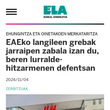
EHUNGINTZA ETA OINETAKOEN MERKATARITZA
EAEko langileen grebak
jarraipen zabala izan du,
beren lurralde-
hitzarmenen defentsan
2024/11/04
ZERBITZUAK