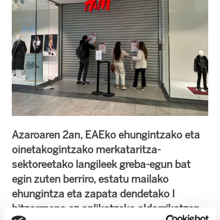
Azaroaren 2an, EAEko ehungintzako eta
oinetakogintzako merkataritza-
sektoreetako langileek greba-egun bat
egin zuten berriro, estatu mailako
ehungintza eta zapata dendetako I
hitzarmena ez aplikatzeko aldarrikatzen.