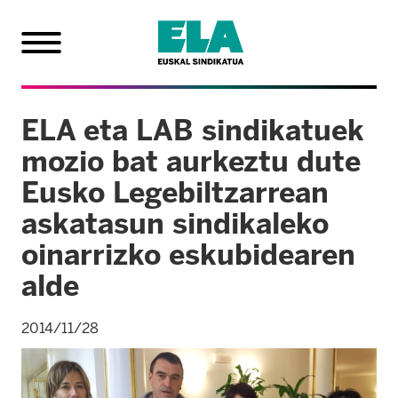
ELA eta LAB sindikatuek
mozio bat aurkeztu dute
Eusko Legebiltzarrean
askatasun sindikaleko
oinarrizko eskubidearen
alde
2014/11/28