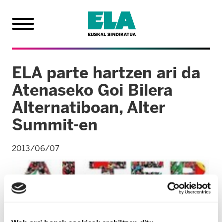
ELA parte hartzen ari da
Atenaseko Goi Bilera
Alternatiboan, Alter
Summit-en
2013/06/07