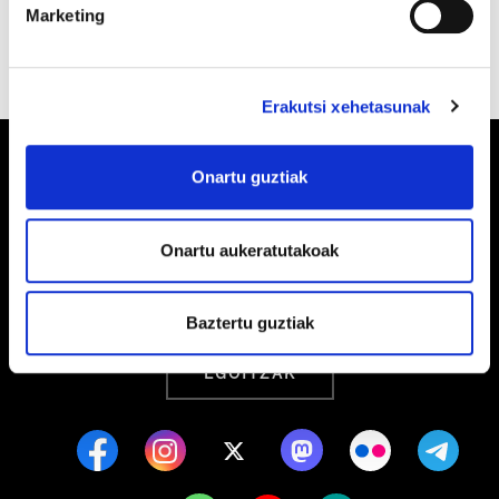
Marketing
Erakutsi xehetasunak
Onartu guztiak
Barrainkua, 13 48009 BILBO
Onartu aukeratutakoak
Tel:
944 03 77 00
Baztertu guztiak
EGOITZAK