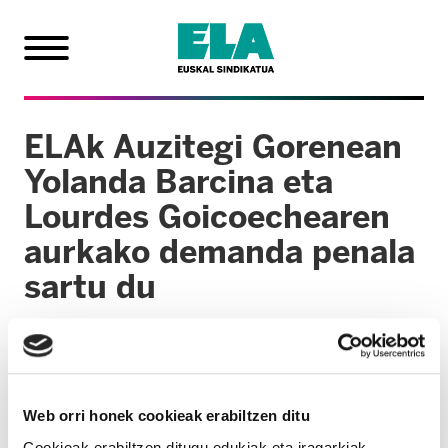
ELAk Auzitegi Gorenean
Yolanda Barcina eta
Lourdes Goicoechearen
aurkako demanda penala
sartu du
2014/02/19
Sindikatuaren ustez, litekeena da biek
influentzia-trafikoa eta sekretuak jakitera
Web orri honek cookieak erabiltzen ditu
emateko delituak egin izana.
Cookieak erabiltzen ditugu edukiak eta iragarkiak