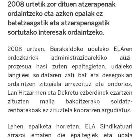
2008 urtetik zor dituen atzerapenak
ordaintzeko eta azken epaiak ez
betetzeagatik eta atzerapenagatik
sortutako interesak ordaintzeko.
2008 urtean, Barakaldoko udaleko ELAren
ordezkariek administrazioarekiko auzi-
prozesua hasi zuten epaitegietan, udaleko
langileei soldataren zati bat era desegokian
ordaintzen zitzaiela arrazoituz eta ondorioz,
Lan Hitzarmen eta Dekretu ezberdinek ezartzen
zituzten maila bakoitzerako soldata-
zenbatekoak ez zituztela kobratzen argudiatuz.
Lehen epaiketa horretan, ELA Sindikatuari
arrazoi ematen die epaitegiek eta udala