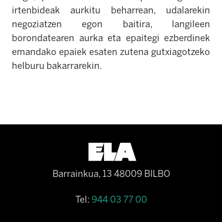
irtenbideak aurkitu beharrean, udalarekin
negoziatzen egon baitira, langileen
borondatearen aurka eta epaitegi ezberdinek
emandako epaiek esaten zutena gutxiagotzeko
helburu bakarrarekin.
Barrainkua, 13 48009 BILBO
Tel:
944 03 77 00