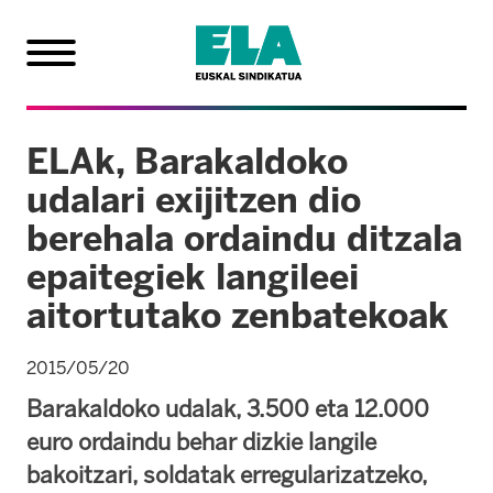
ELAk, Barakaldoko
udalari exijitzen dio
berehala ordaindu ditzala
epaitegiek langileei
aitortutako zenbatekoak
2015/05/20
Barakaldoko udalak, 3.500 eta 12.000
euro ordaindu behar dizkie langile
bakoitzari, soldatak erregularizatzeko,