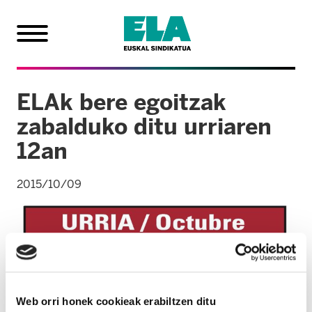
ELAk bere egoitzak
zabalduko ditu urriaren
12an
2015/10/09
Web orri honek cookieak erabiltzen ditu