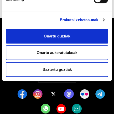
Erakutsi xehetasunak
Onartu guztiak
Barrainkua, 13 48009 BILBO
Onartu aukeratutakoak
Tel:
944 03 77 00
Baztertu guztiak
EGOITZAK