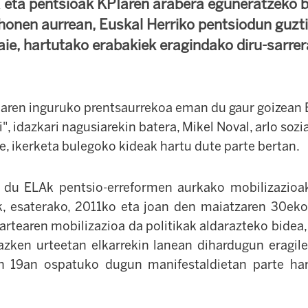
a eta pentsioak KPIaren arabera eguneratzeko b
honen aurrean, Euskal Herriko pentsiodun guzti
ie, hartutako erabakiek eragindako diru-sarrer
aren inguruko prentsaurrekoa eman du gaur goizean 
", idazkari nagusiarekin batera, Mikel Noval, arlo soz
e, ikerketa bulegoko kideak hartu dute parte bertan.
du ELAk pentsio-erreformen aurkako mobilizazioak 
k, esaterako, 2011ko eta joan den maiatzaren 30eko
zartearen mobilizazioa da politikak aldarazteko bidea, 
 azken urteetan elkarrekin lanean dihardugun eragile 
en 19an ospatuko dugun manifestaldietan parte har