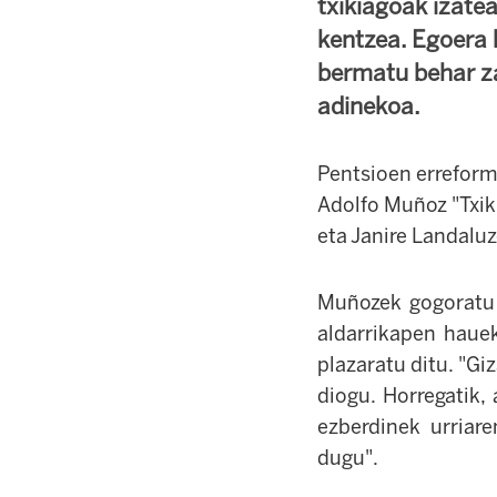
txikiagoak izate
kentzea. Egoera 
bermatu behar za
adinekoa.
Pentsioen erreform
Adolfo Muñoz "Txiki
eta Janire Landaluz
Muñozek gogoratu 
aldarrikapen haue
plazaratu ditu. "Gi
diogu. Horregatik,
ezberdinek urriar
dugu".