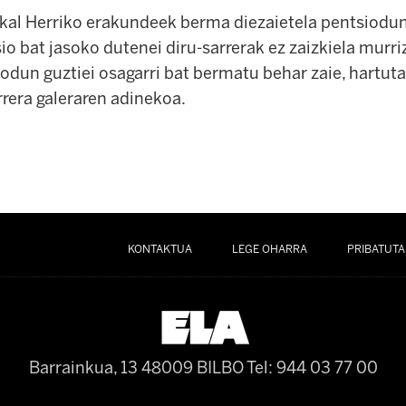
kal Herriko erakundeek berma diezaietela pentsiodun
o bat jasoko dutenei diru-sarrerak ez zaizkiela murriz
iodun guztiei osagarri bat bermatu behar zaie, hartut
rrera galeraren adinekoa.
KONTAKTUA
LEGE OHARRA
PRIBATUTA
Barrainkua, 13 48009 BILBO
Tel: 944 03 77 00