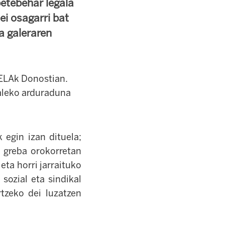
etebehar legala
ei osagarri bat
a galeraren
ELAk Donostian.
ialeko arduraduna
egin izan dituela;
 greba orokorretan
eta horri jarraituko
sozial eta sindikal
tzeko dei luzatzen