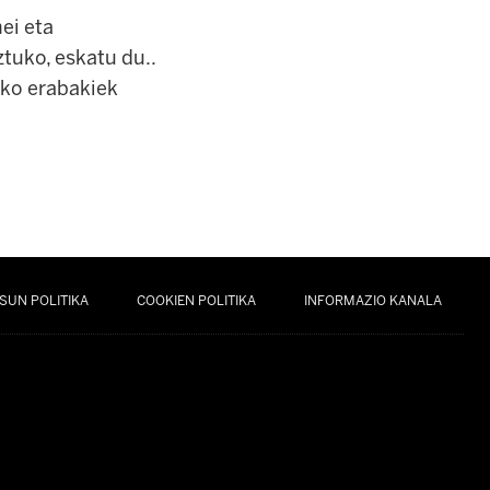
ei eta
tuko, eskatu du..
ako erabakiek
SUN POLITIKA
COOKIEN POLITIKA
INFORMAZIO KANALA