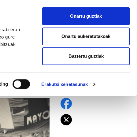
EU
ES
EN
FR
Onartu guztiak
AFILIATU
rabilerari
Onartu aukeratutakoak
ko gure
rbitzuak
Baztertu guztiak
diren
ting
Erakutsi xehetasunak