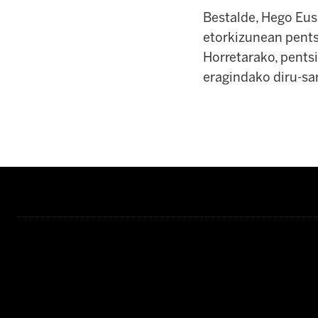
Bestalde, Hego Eus
etorkizunean pentsi
Horretarako, pents
eragindako diru-sa