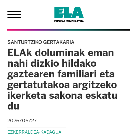
SANTURTZIKO GERTAKARIA
ELAk doluminak eman
nahi dizkio hildako
gaztearen familiari eta
gertatutakoa argitzeko
ikerketa sakona eskatu
du
2026/06/27
EZKERRALDEA-KADAGUA