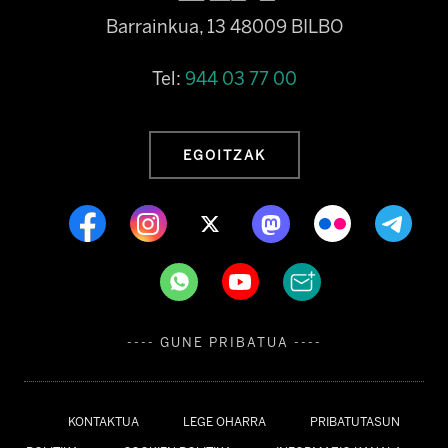
Barrainkua, 13 48009 BILBO
Tel:
944 03 77 00
EGOITZAK
---- GUNE PRIBATUA ----
KONTAKTUA
LEGE OHARRA
PRIBATUTASUN