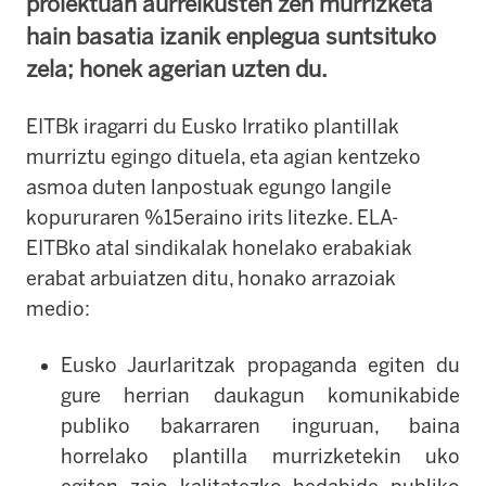
proiektuan aurreikusten zen murrizketa
hain basatia izanik enplegua suntsituko
zela; honek agerian uzten du.
EITBk iragarri du Eusko Irratiko plantillak
murriztu egingo dituela, eta agian kentzeko
asmoa duten lanpostuak egungo langile
kopururaren %15eraino irits litezke. ELA-
EITBko atal sindikalak honelako erabakiak
erabat arbuiatzen ditu, honako arrazoiak
medio:
Eusko Jaurlaritzak propaganda egiten du
gure herrian daukagun komunikabide
publiko bakarraren inguruan, baina
horrelako plantilla murrizketekin uko