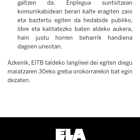
galtzen da. Enplegua suntsitzean
komunikabideari berari kalte eragiten zaio
eta baztertu egiten da hedabide publiko,
libre eta kalitatezko baten aldeko aukera,
hain justu horren beharrik handiena
dagoen uneotan.
Azkenik, EITB taldeko langileei dei egiten diegu
maiatzaren 30eko greba orokorrarekin bat egin
dezaten.