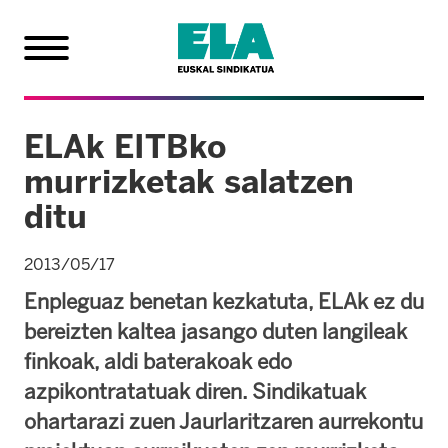
ELAk EITBko
murrizketak salatzen
ditu
2013/05/17
Enpleguaz benetan kezkatuta, ELAk ez du
bereizten kaltea jasango duten langileak
finkoak, aldi baterakoak edo
azpikontratatuak diren. Sindikatuak
ohartarazi zuen Jaurlaritzaren aurrekontu