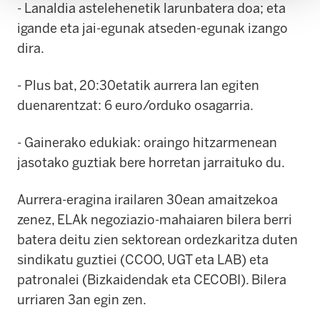
- Lanaldia astelehenetik larunbatera doa; eta
igande eta jai-egunak atseden-egunak izango
dira.
- Plus bat, 20:30etatik aurrera lan egiten
duenarentzat: 6 euro/orduko osagarria.
- Gainerako edukiak: oraingo hitzarmenean
jasotako guztiak bere horretan jarraituko du.
Aurrera-eragina irailaren 30ean amaitzekoa
zenez, ELAk negoziazio-mahaiaren bilera berri
batera deitu zien sektorean ordezkaritza duten
sindikatu guztiei (CCOO, UGT eta LAB) eta
patronalei (Bizkaidendak eta CECOBI). Bilera
urriaren 3an egin zen.