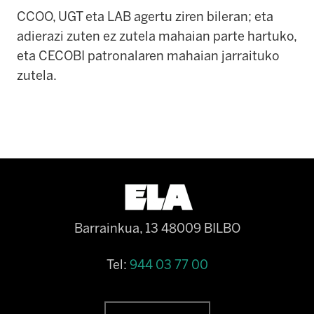
CCOO, UGT eta LAB agertu ziren bileran; eta
adierazi zuten ez zutela mahaian parte hartuko,
eta CECOBI patronalaren mahaian jarraituko
zutela.
Barrainkua, 13 48009 BILBO
Tel:
944 03 77 00