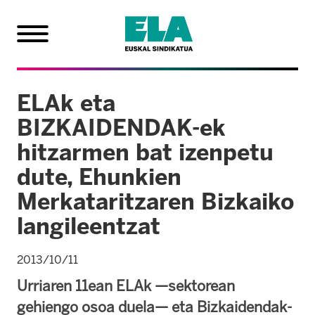
ELAk eta
BIZKAIDENDAK-ek
hitzarmen bat izenpetu
dute, Ehunkien
Merkataritzaren Bizkaiko
langileentzat
2013/10/11
Urriaren 11ean ELAk —sektorean
gehiengo osoa duela— eta Bizkaidendak-