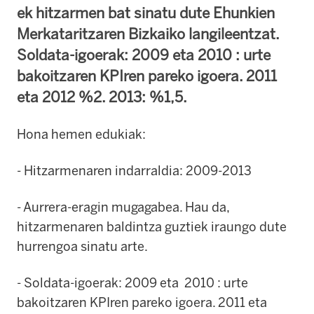
ek hitzarmen bat sinatu dute Ehunkien
Merkataritzaren Bizkaiko langileentzat.
Soldata-igoerak: 2009 eta 2010 : urte
bakoitzaren KPIren pareko igoera. 2011
eta 2012 %2. 2013: %1,5.
Hona hemen edukiak:
- Hitzarmenaren indarraldia: 2009-2013
- Aurrera-eragin mugagabea. Hau da,
hitzarmenaren baldintza guztiek iraungo dute
hurrengoa sinatu arte.
- Soldata-igoerak: 2009 eta 2010 : urte
bakoitzaren KPIren pareko igoera. 2011 eta