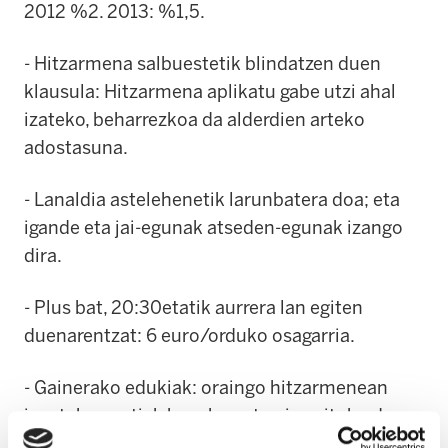
2012 %2. 2013: %1,5.
- Hitzarmena salbuestetik blindatzen duen
klausula: Hitzarmena aplikatu gabe utzi ahal
izateko, beharrezkoa da alderdien arteko
adostasuna.
- Lanaldia astelehenetik larunbatera doa; eta
igande eta jai-egunak atseden-egunak izango
dira.
- Plus bat, 20:30etatik aurrera lan egiten
duenarentzat: 6 euro/orduko osagarria.
- Gainerako edukiak: oraingo hitzarmenean
jasotako guztiak bere horretan jarraituko du.