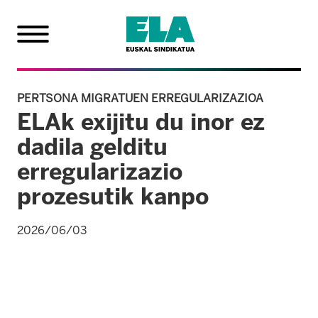
PERTSONA MIGRATUEN ERREGULARIZAZIOA
ELAk exijitu du inor ez
dadila gelditu
erregularizazio
prozesutik kanpo
2026/06/03