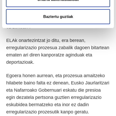
ELAk adierazi duenez, erregularizazio prozesuan
zeuden hainbat pertsonari dokumentazioa kendu
Baztertu guztiak
zieten “modu erabat arbitrarioan eta beharrezkoa
ez zenean”.
ELAk onartezintzat jo ditu, era berean,
erregularizazio prozesua zabalik dagoen bitartean
ematen ari diren kanporatze aginduak eta
deportazioak.
Egoera honen aurrean, eta prozesua amaitzeko
hilabete baino falta ez denean, Eusko Jaurlaritzari
eta Nafarroako Gobernuari eskatu die presioa
egin dezatela pertsona guztien erregularizazio
eskubidea bermatzeko eta inor ez dadin
erregularizazio prozesutik kanpo geratu.