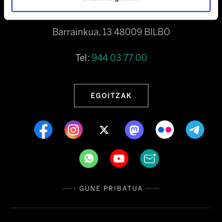
Barrainkua, 13 48009 BILBO
Tel:
944 03 77 00
EGOITZAK
---- GUNE PRIBATUA ----