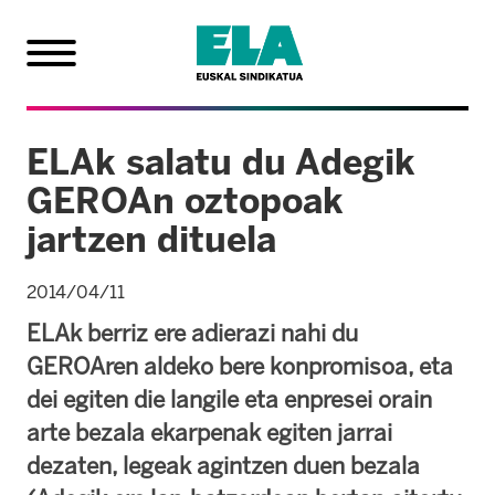
ELAk salatu du Adegik
GEROAn oztopoak
jartzen dituela
2014/04/11
ELAk berriz ere adierazi nahi du
GEROAren aldeko bere konpromisoa, eta
dei egiten die langile eta enpresei orain
arte bezala ekarpenak egiten jarrai
dezaten, legeak agintzen duen bezala