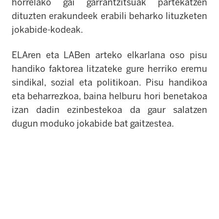
horrelako gai garrantzitsuak partekatzen
dituzten erakundeek erabili beharko lituzketen
jokabide-kodeak.
ELAren eta LABen arteko elkarlana oso pisu
handiko faktorea litzateke gure herriko eremu
sindikal, sozial eta politikoan. Pisu handikoa
eta beharrezkoa, baina helburu hori benetakoa
izan dadin ezinbestekoa da gaur salatzen
dugun moduko jokabide bat gaitzestea.