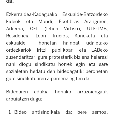
da.
Ezkerraldea-Kadaguako Eskualde-Batzordeko
kideok eta Mondi, Ecofibras Aranguren,
Arkema, CEL (lehen Virtisu), UTE-TMB,
Residencia Leon Trucios, Konekcta eta
eskualde honetan hainbat udaletako
ordezkariok iritzi publikoari eta LABeko
zuzendaritzari gure protestarik biziena helarazi
nahi diogu sindikatu horrek egin eta sare
sozialetan hedatu den bideoagatik; beronetan
gure sindikatuaren aipamena egiten da.
Bideoaren edukia honako arrazoiengatik
arbuiatzen dugu:
Bideo antisindikala da; bere asmoa,