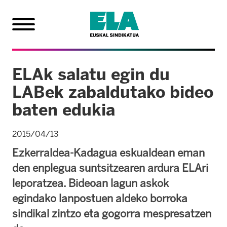
ELAk salatu egin du
LABek zabaldutako bideo
baten edukia
2015/04/13
Ezkerraldea-Kadagua eskualdean eman
den enplegua suntsitzearen ardura ELAri
leporatzea. Bideoan lagun askok
egindako lanpostuen aldeko borroka
sindikal zintzo eta gogorra mespresatzen