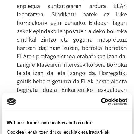
enplegua suntsitzearen ardura ELAri
leporatzea. Sindikatu batek ez luke
horrelakorik egin beharko. Bideoan lagun
askok egindako lanpostuen aldeko borroka
sindikal zintzo eta gogorra mespretxuz
hartzen da; hain zuzen, borroka horretan
ELAren protagonismoa erabatekoa izan da.
Langile-klasearen interesekiko bere borroka
leiala izan da, eta izango da. Horregatik,
goitik behera gezurra da ELAk beste aldera
begiratu duela Enkarterriko eskualdean
lanpostuak desagertzen ari ziren bitartean.
Gainera, bideoak gure sindikatua alderdi
jakin baten kolorearekin nahastu nahi du.
Web orri honek cookieak erabiltzen ditu
Egileek badakite zenbateko errespetua
Cookieak erabiltzen ditugu edukiak eta iragarkiak