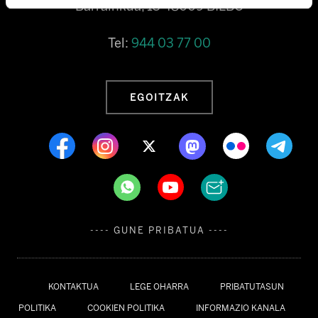
Barrainkua, 13 48009 BILBO
Tel:
944 03 77 00
EGOITZAK
---- GUNE PRIBATUA ----
KONTAKTUA
LEGE OHARRA
PRIBATUTASUN
POLITIKA
COOKIEN POLITIKA
INFORMAZIO KANALA