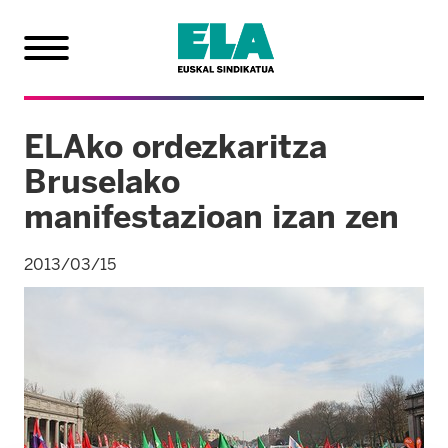
ELAko ordezkaritza
Bruselako
manifestazioan izan zen
2013/03/15