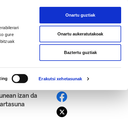
EU
ES
EN
FR
Onartu guztiak
AFILIATU
rabilerari
Onartu aukeratutakoak
ko gure
rbitzuak
Baztertu guztiak
testa zibilari
ting
Erakutsi xehetasunak
unean izan da
lkartasuna