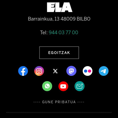
Barrainkua, 13 48009 BILBO
Tel:
944 03 77 00
EGOITZAK
---- GUNE PRIBATUA ----