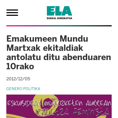
Emakumeen Mundu
Martxak ekitaldiak
antolatu ditu abenduaren
10rako
2012/12/05
GENERO POLITIKA