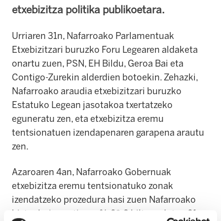
etxebizitza politika publikoetara.
Urriaren 31n, Nafarroako Parlamentuak
Etxebizitzari buruzko Foru Legearen aldaketa
onartu zuen, PSN, EH Bildu, Geroa Bai eta
Contigo-Zurekin alderdien botoekin. Zehazki,
Nafarroako araudia etxebizitzari buruzko
Estatuko Legean jasotakoa txertatzeko
eguneratu zen, eta etxebizitza eremu
tentsionatuen izendapenaren garapena arautu
zen.
Azaroaren 4an, Nafarroako Gobernuak
etxebizitza eremu tentsionatuko zonak
izendatzeko prozedura hasi zuen Nafarroako
biztanleria guztiaren % 68,3 biltzen duten 21