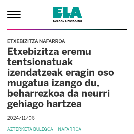
ETXEBIZITZA NAFARROA
Etxebizitza eremu
tentsionatuak
izendatzeak eragin oso
mugatua izango du,
beharrezkoa da neurri
gehiago hartzea
2024/11/06
AZTERKETA BULEGOA
NAFARROA