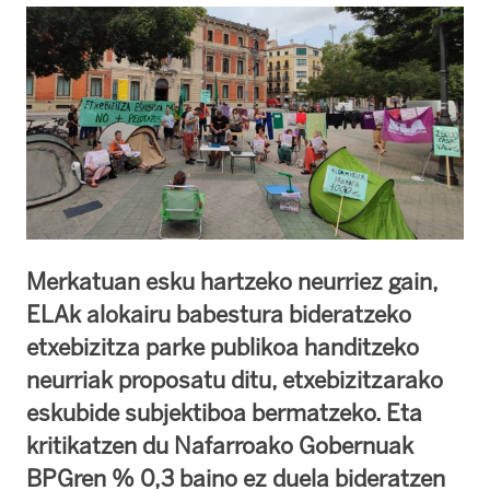
Merkatuan esku hartzeko neurriez gain,
ELAk alokairu babestura bideratzeko
etxebizitza parke publikoa handitzeko
neurriak proposatu ditu, etxebizitzarako
eskubide subjektiboa bermatzeko. Eta
kritikatzen du Nafarroako Gobernuak
BPGren % 0,3 baino ez duela bideratzen