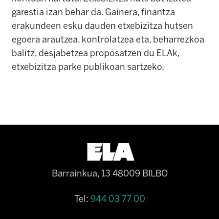
garestia izan behar da. Gainera, finantza
erakundeen esku dauden etxebizitza hutsen
egoera arautzea, kontrolatzea eta, beharrezkoa
balitz, desjabetzea proposatzen du ELAk,
etxebizitza parke publikoan sartzeko.
Barrainkua, 13 48009 BILBO
Tel:
944 03 77 00