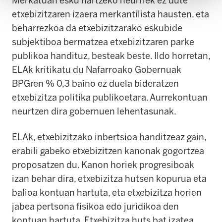
Merkatuan esku hartzeko neurriek ez dute
etxebizitzaren izaera merkantilista hausten, eta
beharrezkoa da etxebizitzarako eskubide
subjektiboa bermatzea etxebizitzaren parke
publikoa handituz, besteak beste. Ildo horretan,
ELAk kritikatu du Nafarroako Gobernuak
BPGren % 0,3 baino ez duela bideratzen
etxebizitza politika publikoetara. Aurrekontuan
neurtzen dira gobernuen lehentasunak.
ELAk, etxebizitzako inbertsioa handitzeaz gain,
erabili gabeko etxebizitzen kanonak gogortzea
proposatzen du. Kanon horiek progresiboak
izan behar dira, etxebizitza hutsen kopurua eta
balioa kontuan hartuta, eta etxebizitza horien
jabea pertsona fisikoa edo juridikoa den
kontuan hartuta. Etxebizitza huts bat izatea