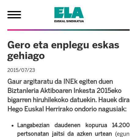
Gero eta enplegu eskas
gehiago
2015/07/23
Gaur argitaratu da INEk egiten duen
Biztanleria Aktiboaren Inkesta 2015eko
bigarren hiruhilekoko datuekin. Hauek dira
Hego Euskal Herrirako ondorio nagusiak:
Langabezian daudenen kopurua 14.200
pertsonatan jaitsi da azken urtean
(egun