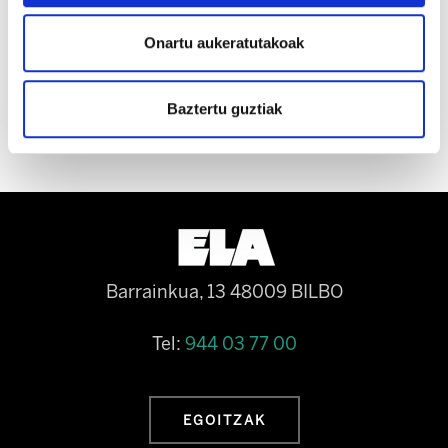
bidez langileen pobretzea dute helburu.
Onartu aukeratutakoak
Baztertu guztiak
Barrainkua, 13 48009 BILBO
Tel:
944 03 77 00
EGOITZAK