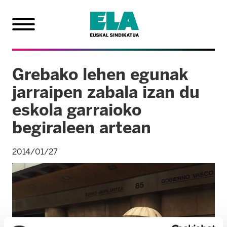
Grebako lehen egunak
jarraipen zabala izan du
eskola garraioko
begiraleen artean
2014/01/27