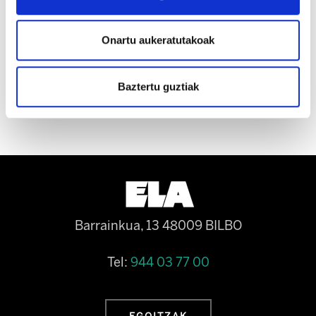
enplegu duinaren aldeko neurriak ezartzea.
Zaintza duina bermatzeko ezinbestekoa da
Onartu aukeratutakoak
langileen osasuna eta lan duintasuna
errespetatzea.
Baztertu guztiak
Barrainkua, 13 48009 BILBO
Tel:
944 03 77 00
EGOITZAK