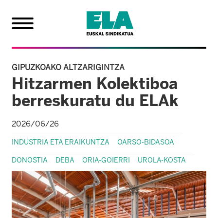
GIPUZKOAKO ALTZARIGINTZA
Hitzarmen Kolektiboa
berreskuratu du ELAk
2026/06/26
INDUSTRIA ETA ERAIKUNTZA
OARSO-BIDASOA
DONOSTIA
DEBA
ORIA-GOIERRI
UROLA-KOSTA