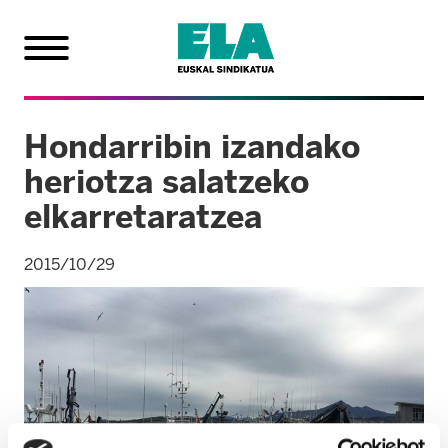
Hondarribin izandako
heriotza salatzeko
elkarretaratzea
2015/10/29