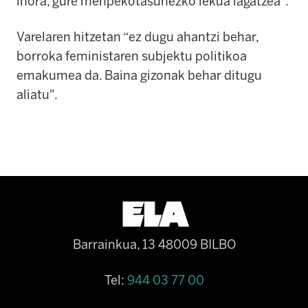
inora, gure menpekotasunezko lekua lagatzea".
Varela
ren hitzetan
“
e
z dugu ahantzi behar,
borroka feministaren subjektu politikoa
emakumea da. Baina gizonak behar ditugu
aliatu".
Barrainkua, 13 48009 BILBO
Tel:
944 03 77 00