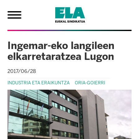
Ingemar-eko langileen
elkarretaratzea Lugon
2017/06/28
INDUSTRIA ETA ERAIKUNTZA
ORIA-GOIERRI