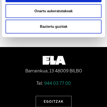
du ezer esan horretaz".
Onartu aukeratutakoak
Baztertu guztiak
Barrainkua, 13 48009 BILBO
Tel:
944 03 77 00
EGOITZAK