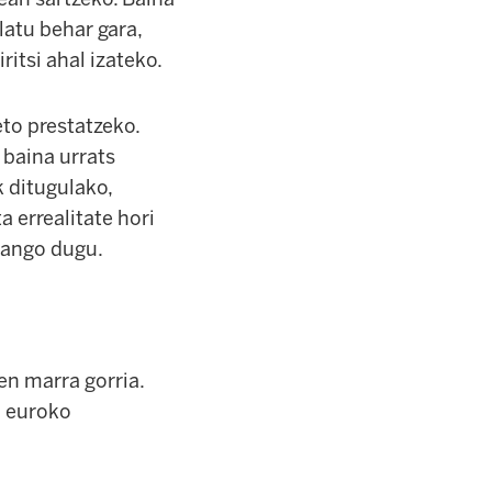
atu behar gara,
ritsi ahal izateko.
to prestatzeko.
 baina urrats
 ditugulako,
a errealitate hori
izango dugu.
en marra gorria.
0 euroko