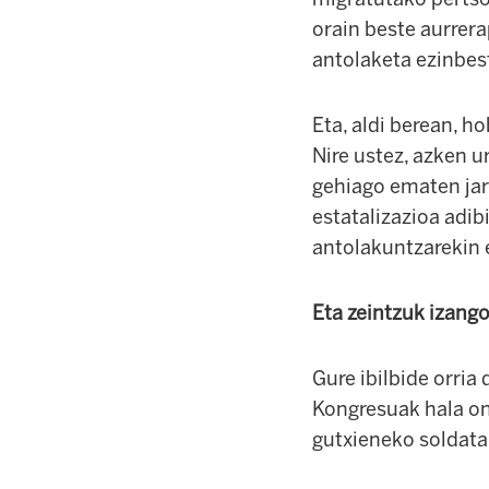
orain beste aurrer
antolaketa ezinbest
Eta, aldi berean, h
Nire ustez, azken 
gehiago ematen jar
estatalizazioa adibi
antolakuntzarekin e
Eta zeintzuk izang
Gure ibilbide orria
Kongresuak hala on
gutxieneko soldata