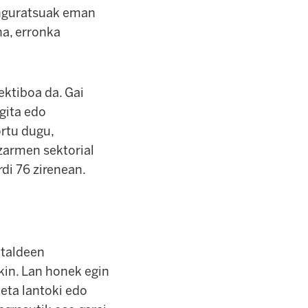
sanguratsuak eman
na, erronka
ektiboa da. Gai
gita edo
ortu dugu,
zarmen sektorial
di 76 zirenean.
ntaldeen
kin. Lan honek egin
 eta lantoki edo