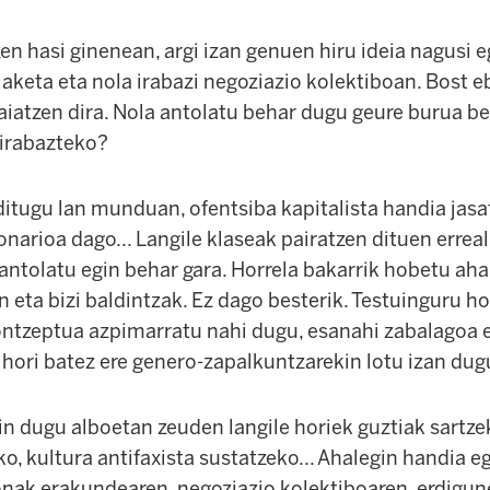
n hasi ginenean, argi izan genuen hiru ideia nagusi e
laketa eta nola irabazi negoziazio kolektiboan. Bost 
saiatzen dira. Nola antolatu behar dugu geure burua b
 irabazteko?
 ditugu lan munduan, ofentsiba kapitalista handia jasat
onarioa dago... Langile klaseak pairatzen dituen erreal
 antolatu egin behar gara. Horrela bakarrik hobetu aha
an eta bizi baldintzak. Ez dago besterik. Testuinguru h
ntzeptua azpimarratu nahi dugu, esanahi zabalagoa 
 hori batez ere genero-zapalkuntzarekin lotu izan dug
n dugu alboetan zeuden langile horiek guztiak sartzek
eko, kultura antifaxista sustatzeko... Ahalegin handia e
nak erakundearen, negoziazio kolektiboaren, erdigun