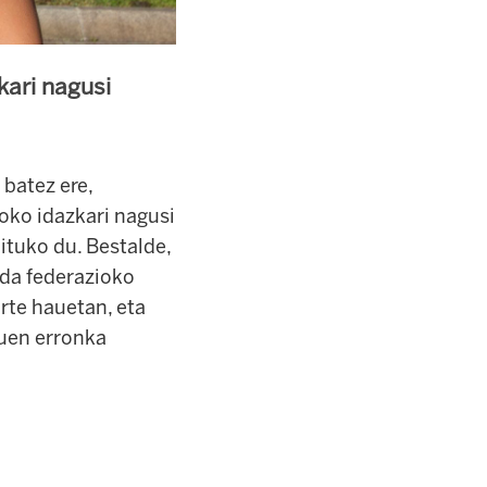
kari nagusi
 batez ere,
ioko idazkari nagusi
ituko du. Bestalde,
 da federazioko
urte hauetan, eta
tuen erronka