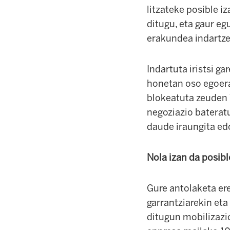
litzateke posible 
ditugu, eta gaur eg
erakundea indartzen
Indartuta iristsi g
honetan oso egoera
blokeatuta zeuden 
negoziazio baterat
daude iraungita edo
Nola izan da posibl
Gure antolaketa er
garrantziarekin et
ditugun mobilizazio