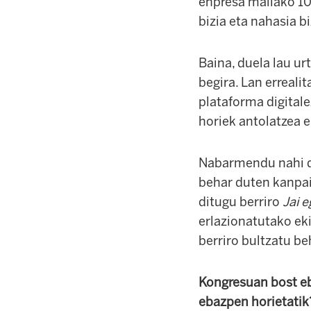
enpresa mailako 10
bizia eta nahasia b
Baina, duela lau ur
begira. Lan erreali
plataforma digitale
horiek antolatzea e
Nabarmendu nahi du
behar duten kanpai
ditugu berriro
Jai 
erlazionatutako eki
berriro bultzatu be
Kongresuan bost e
ebazpen horietatik