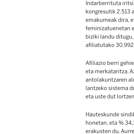
Indarberrituta irits
kongresutik 2.513 af
emakumeak dira, et
feminizatuenetan e
biziki landu ditugu
afiliatutako 30.99
Afiliazio berri gehi
eta merkataritza. A
antolakuntzaren al
lantzeko sistema du
eta uste dut lortzen
Hauteskunde sindik
honetan, eta % 34,
erakusten du. Aurr