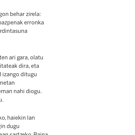
gon behar zirela:
ebazpenak erronka
erdintasuna
en ari gara, olatu
itateak dira, eta
l izango ditugu
onetan
eman nahi diogu.
u.
o, haiekin lan
gin dugu
ean sartzeko. Baina