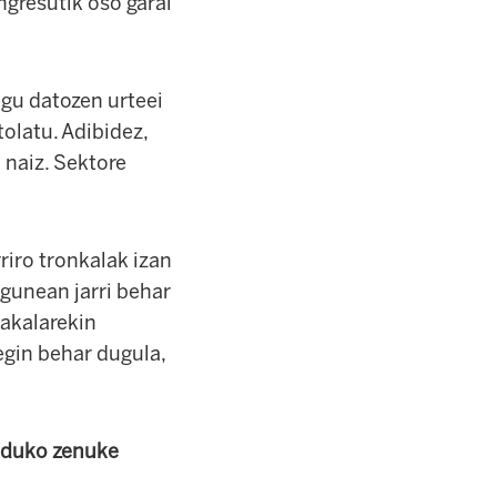
ngresutik oso garai
ugu datozen urteei
tolatu. Adibidez,
 naiz. Sektore
iro tronkalak izan
gunean jarri behar
akalarekin
egin behar dugula,
nduko zenuke