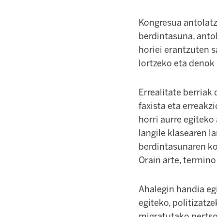
Kongresua antolatze
berdintasuna, anto
horiei erantzuten 
lortzeko eta denok
Errealitate berriak
faxista eta erreakzi
horri aurre egiteko
langile klasearen l
berdintasunaren ko
Orain arte, termino
Ahalegin handia egi
egiteko, politizatz
migratutako pertso