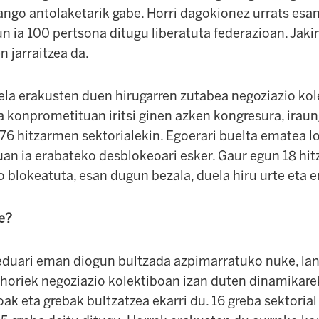
izango antolaketarik gabe. Horri dagokionez urrats e
un ia 100 pertsona ditugu liberatuta federazioan. Jaki
 jarraitzea da.
arela erakusten duen hirugarren zutabea negoziazio kol
 konprometituan iritsi ginen azken kongresura, iraun
76 hitzarmen sektorialekin. Egoerari buelta ematea l
uan ia erabateko desblokeoari esker. Gaur egun 18 hit
 blokeatuta, esan dugun bezala, duela hiru urte eta er
e?
eduari eman diogun bultzada azpimarratuko nuke, la
a horiek negoziazio kolektiboan izan duten dinamikare
ak eta grebak bultzatzea ekarri du. 16 greba sektorial