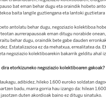
apauso bat eman behar dugu eta oraindik hobeto antol
ekoa baita langile guztiengana eta lantoki guztietara i
obeto antolatu behar dugu, negoziazio kolektiboa hobe
urteotan aurrerapausoak eman ditugu norabide onean,
raitu behar dugu, oraindik bete gabe dauden erronkak
dez. Estatalizazioa ez da mehatxua, errealitatea da. Et
ta negoziazio kolektiboarekin bakarrik gelditu ahal 
o dira etorkizuneko negoziazio kolektiboaren gakoak?
 daukagu, adibidez, hileko 1.600 euroko soldatan dago
artzen badu, marra gorria hau izango da: hilean 1.60
 jasotzen duten akordioak baino ez ditugu sinatuko.