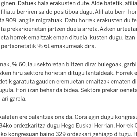
i ginen. Datuek hala erakusten dute. Alde batetik, afil
iliatu berriren saldo positiboa dugu. Afiliatu berri hor
a 909 langile migratuak. Datu horrek erakusten du f
ta prekarioenetan jartzen duela arreta. Azken urteeta
, eta horrek emaitzak eman dituela ikusten dugu. Izan 
2 pertsonetatik % 61 emakumeak dira.
enak, % 60, lau sektoretan biltzen dira: bulegoak, garbi
zken hiru sektore horietan ditugu lantaldeak. Horrek
detik garatuta gauden eremuetan emaitzak ematen dit
gula. Hori izan behar da bidea. Sektore prekarioenetar
 ari garela.
aletan ere balantzea ona da. Gora egin dugu kongresu
34ko ordezkaritza dugu Hego Euskal Herrian. Horrek 
eko kongresuan baino 329 ordezkari gehiago ditugu. H