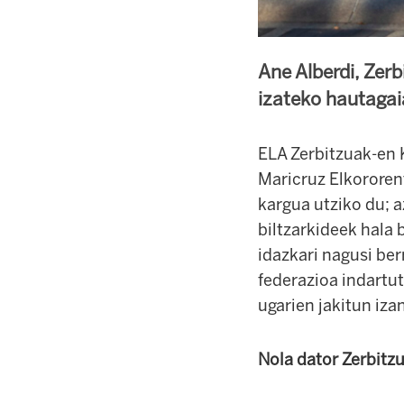
Ane Alberdi, Zerb
izateko hautagai
ELA Zerbitzuak-en K
Maricruz Elkororent
kargua utziko du; a
biltzarkideek hala 
idazkari nagusi ber
federazioa indartu
ugarien jakitun izan
Nola dator Zerbitz