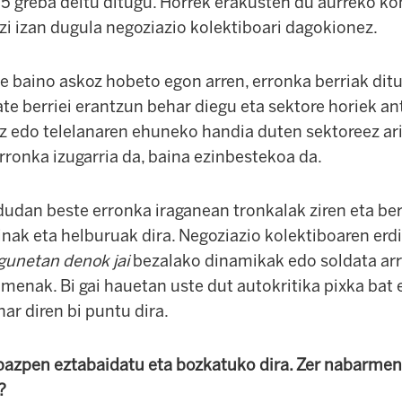
5 greba deitu ditugu. Horrek erakusten du aurreko ko
izi izan dugula negoziazio kolektiboari dagokionez.
te baino askoz hobeto egon arren, erronka berriak dit
tate berriei erantzun behar diegu eta sektore horiek an
z edo telelanaren ehuneko handia duten sektoreez ari
rronka izugarria da, baina ezinbestekoa da.
dan beste erronka iraganean tronkalak ziren eta berr
nak eta helburuak dira. Negoziazio kolektiboaren erdi
egunetan denok jai
bezalako dinamikak edo soldata arr
menak. Bi gai hauetan uste dut autokritika pixka bat 
har diren bi puntu dira.
bazpen eztabaidatu eta bozkatuko dira. Zer nabarme
?