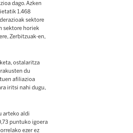
iazioa dago. Azken
ietatik 1.468
ederazioak sektore
n sektore horiek
ere, Zerbitzuak-en,
keta, ostalaritza
 erakusten du
uen afiliazioa
a iritsi nahi dugu,
 arteko aldi
0,73 puntuko igoera
orrelako ezer ez