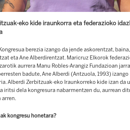
itzuak-eko kide iraunkorra eta federazioko idaz
a
ongresua berezia izango da jende askorentzat, baina,
zat eta Ane Alberdirentzat. Maricruz Elkorok federaz
zarotik aurrera Manu Robles-Arangiz Fundazioan jarra
berresten badute, Ane Alberdi (Antzuola, 1993) izango
ria. Alberdi Zerbitzuak-eko Iraunkorreko kide izan da 
ta iritsi dela kongresura nabarmentzen du, aurrean di
 arren.
uak kongresu honetara?