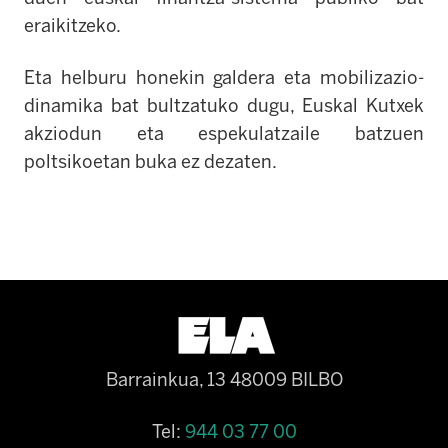
eraikitzeko.
Eta helburu honekin galdera eta mobilizazio-
dinamika bat bultzatuko dugu, Euskal Kutxek
akziodun eta espekulatzaile batzuen
poltsikoetan buka ez dezaten.
Barrainkua, 13 48009 BILBO
Tel:
944 03 77 00