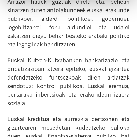
Arrazoi hauek guztiak direla eta, behean
sinatzen duten antolakundeek euskal erakunde
publikoei, alderdi politikoei, gobernuei,
legebiltzarrei, foru aldundiei eta udalei
eskatzen diegu behar besteko erabaki politiko
eta legegileak har ditzaten:
Euskal Kutxen-
Kutxabank
en bankarizazio eta
pribatizazioan atzera egiteko, euskal gizartea
defendatzeko funtsezkoak diren ardatzak
sendotuz: kontrol publikoa, Euskal eremua,
bertarako inbertsioak eta erakundeon izaera
soziala.
Euskal kreditua eta aurrezkia pertsonen eta
gizartearen mesedetan kudeatzeko balioko
duen euskal finantza-sistema publiko bat