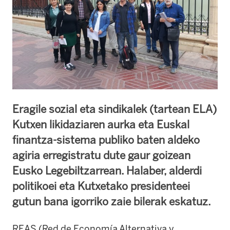
Eragile sozial eta sindikalek (tartean ELA)
Kutxen likidaziaren aurka eta Euskal
finantza-sistema publiko baten aldeko
agiria erregistratu dute gaur goizean
Eusko Legebiltzarrean. Halaber, alderdi
politikoei eta Kutxetako presidenteei
gutun bana igorriko zaie bilerak eskatuz.
REAS (Red de Economía Alternativa y