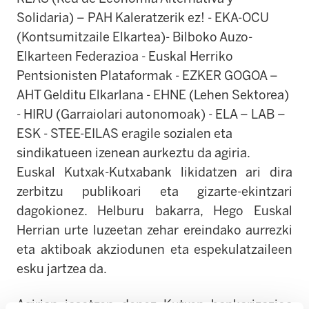
Solidaria) – PAH Kaleratzerik ez! - EKA-OCU
(Kontsumitzaile Elkartea)- Bilboko Auzo-
Elkarteen Federazioa - Euskal Herriko
Pentsionisten Plataformak - EZKER GOGOA –
AHT Gelditu Elkarlana - EHNE (Lehen Sektorea)
- HIRU (Garraiolari autonomoak) - ELA – LAB –
ESK - STEE-EILAS eragile sozialen eta
sindikatueen izenean aurkeztu da agiria.
Euskal Kutxak-
Kutxabank
likidatzen ari dira
zerbitzu publikoari eta gizarte-ekintzari
dagokionez. Helburu bakarra, Hego Euskal
Herrian urte luzeetan zehar ereindako aurrezki
eta aktiboak akziodunen eta espekulatzaileen
esku jartzea da.
Agirian jasotzen denez Kutxen bankarizazioa