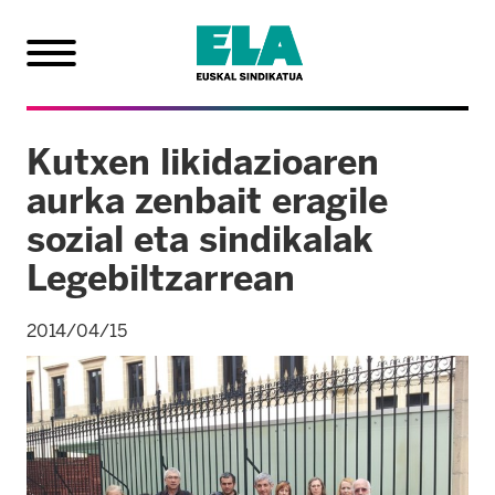
Kutxen likidazioaren
aurka zenbait eragile
sozial eta sindikalak
Legebiltzarrean
2014/04/15