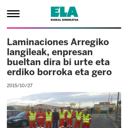
Laminaciones Arregiko
langileak, enpresan
bueltan dira bi urte eta
erdiko borroka eta gero
2015/10/27