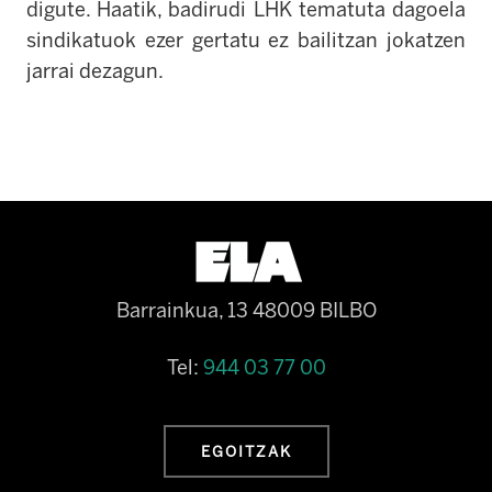
digute. Haatik, badirudi LHK tematuta dagoela
sindikatuok ezer gertatu ez bailitzan jokatzen
jarrai dezagun.
Barrainkua, 13 48009 BILBO
Tel:
944 03 77 00
EGOITZAK