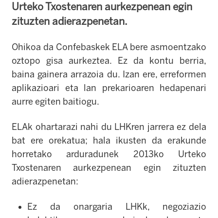
Urteko Txostenaren aurkezpenean egin
zituzten adierazpenetan.
Ohikoa da Confebaskek ELA bere asmoentzako
oztopo gisa aurkeztea. Ez da kontu berria,
baina gainera arrazoia du. Izan ere, erreformen
aplikazioari eta lan prekarioaren hedapenari
aurre egiten baitiogu.
ELAk ohartarazi nahi du LHKren jarrera ez dela
bat ere orekatua; hala ikusten da erakunde
horretako arduradunek 2013ko Urteko
Txostenaren aurkezpenean egin zituzten
adierazpenetan:
Ez da onargaria LHKk, negoziazio