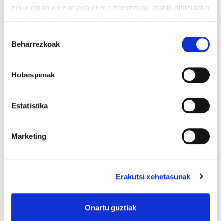
zeuk eman diezun edo euren zerbitzuak erabili dituzulako
baldintzatan sinatu diren ere), eta agerian
eskuratu duten bestelako informazio batekin uztartzeko.
uzten du negoziazio kolektiboko bere
Irakurri cookien politika
Baimena
helburua dela -edukiak eta aplikazio-
Beharrezkoak
hautatzea
bermeak gorabehera- hitzarmenak
Confebasken neurrira ixtea. Erabateko
Hobespenak
astakeria da ELAri negoziazio kolektiboaren
blokeo egoera leporatzea.
Estatistika
LHKk CONFEBASKi ez dio kritikarik txikiena
ere egiten, bera izanik erreformaren
Marketing
onuradun nagusia; CEOEko kide batek esan
zuen bezala, “ez dago negoziatzeko inolako
beharrik”.
Erakutsi xehetasunak
LHKk “negoziazio kolektiboaren estaldura”
Onartu guztiak
aipatzen du, baina alde batera uten du