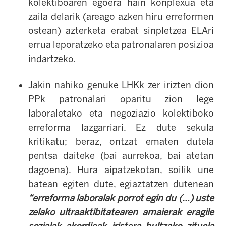
kolektiboaren egoera hain konplexua eta
zaila delarik (areago azken hiru erreformen
ostean) azterketa erabat sinpletzea ELAri
errua leporatzeko eta patronalaren posizioa
indartzeko.
Jakin nahiko genuke LHKk zer irizten dion
PPk patronalari oparitu zion lege
laboraletako eta negoziazio kolektiboko
erreforma lazgarriari. Ez dute sekula
kritikatu; beraz, ontzat ematen dutela
pentsa daiteke (bai aurrekoa, bai atetan
dagoena). Hura aipatzekotan, soilik une
batean egiten dute, egiaztatzen dutenean
“erreforma laboralak porrot egin du (…) uste
zelako ultraaktibitatearen amaierak eragile