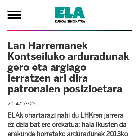
Lan Harremanek
Kontseiluko arduradunak
gero eta argiago
lerratzen ari dira
patronalen posizioetara
2014/07/28
ELAk ohartarazi nahi du LHKren jarrera
ez dela bat ere orekatua; hala ikusten da
erakunde horretako arduradunek 2013ko