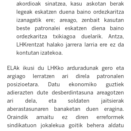
akordioak sinatzea, kasu askotan berak
legeak eskatzen duena baino ordezkaritza
izanagatik ere; areago, zenbait kasutan
beste patronalei eskatzen diena baino
ordezkaritza txikiagoa duelarik. Antza,
LHKrentzat halako jarrera larria ere ez da
kontutan izatekoa.
ELAk ikusi du LHKko arduradunak gero eta
argiago lerratzen ari direla patronalen
posizioetara. Datu ekonomiko guztiek
adierazten dute desberdintasuna areagotzen
ari dela, eta soldaten jaitsierak
aberastasunaren banaketan duen eragina.
Oraindik amaitu ez diren erreformek
sindikatuon jokalekua goitik behera aldatu