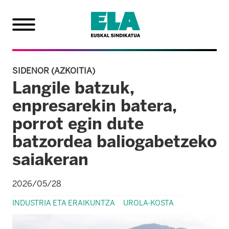
SIDENOR (AZKOITIA)
Langile batzuk,
enpresarekin batera,
porrot egin dute
batzordea baliogabetzeko
saiakeran
2026/05/28
INDUSTRIA ETA ERAIKUNTZA
UROLA-KOSTA