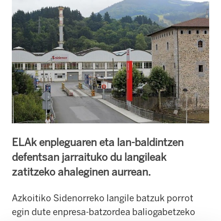
ELAk enpleguaren eta lan-baldintzen
defentsan jarraituko du langileak
zatitzeko ahaleginen aurrean.
Azkoitiko Sidenorreko langile batzuk porrot
egin dute enpresa-batzordea baliogabetzeko