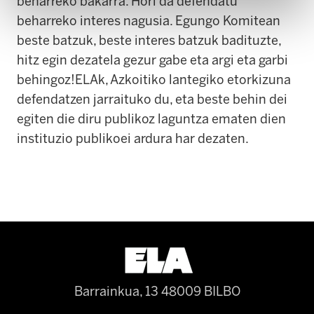
beharreko bakarra. Hori da defendatu
beharreko interes nagusia. Egungo Komitean
beste batzuk, beste interes batzuk badituzte,
hitz egin dezatela gezur gabe eta argi eta garbi
behingoz!ELAk, Azkoitiko lantegiko etorkizuna
defendatzen jarraituko du, eta beste behin dei
egiten die diru publikoz laguntza ematen dien
instituzio publikoei ardura har dezaten.
Barrainkua, 13 48009 BILBO