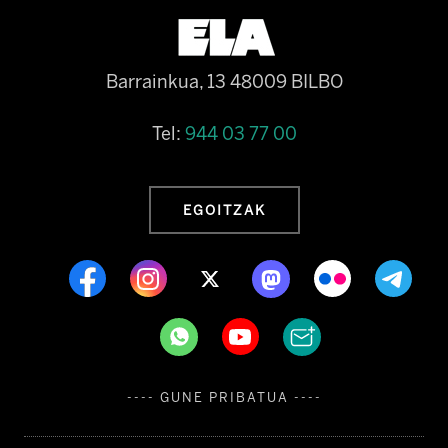
Barrainkua, 13 48009 BILBO
Tel:
944 03 77 00
EGOITZAK
---- GUNE PRIBATUA ----