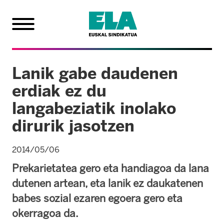
Lanik gabe daudenen
erdiak ez du
langabeziatik inolako
dirurik jasotzen
2014/05/06
Prekarietatea gero eta handiagoa da lana
dutenen artean, eta lanik ez daukatenen
babes sozial ezaren egoera gero eta
okerragoa da.