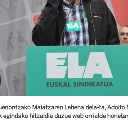
zuenontzako Maiatzaren Lehena dela-ta, Adolfo 
k egindako hitzaldia duzue web orrialde honeta