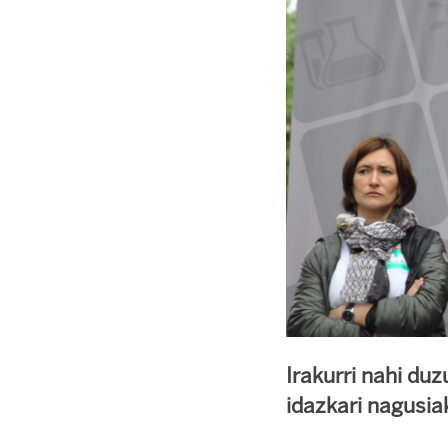
Irakurri nahi du
idazkari nagusia