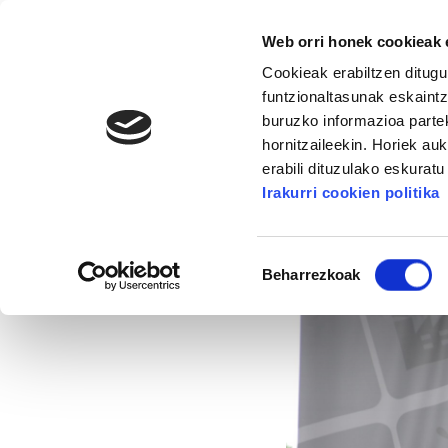
Web orri honek cookieak e
Cookieak erabiltzen ditugu
funtzionaltasunak eskaintz
buruzko informazioa partek
hornitzaileekin. Horiek au
16. KONGRESUA
ALDA
MANU ROBLES-ARANG
erabili dituzulako eskurat
Irakurri cookien politika
Maiatzaren Lehenek
Baimena
Beharrezkoak
hautatzea
2015/05/04