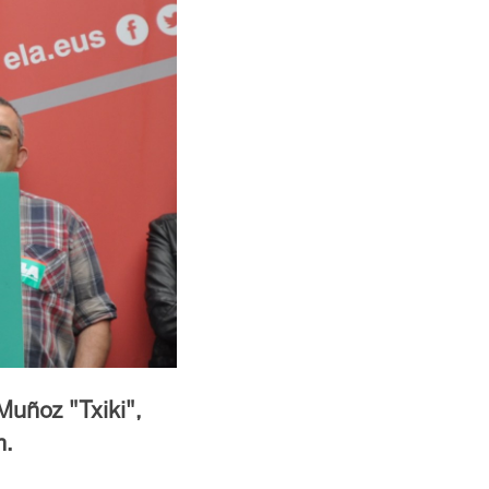
Muñoz "Txiki",
n.