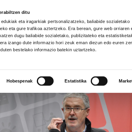
rabiltzen ditu
 edukiak eta iragarkiak pertsonalizatzeko, baliabide sozialetako
eko eta gure trafikoa aztertzeko. Era berean, gure web orriaren e
atzen dugu baliabide sozialetako, publizitateko eta estatistiketa
kera izango dute informazio hori zeuk eman diezun edo euren ze
IZ FUNDAZIOA
BIDELAGUN FUNDAZIOA
u duten bestelako informazio batekin uztartzeko.
o hitzaldia
Hobespenak
Estatistika
Marke