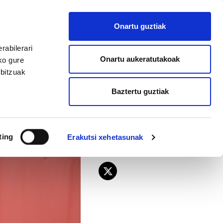
EU
ES
EN
FR
Onartu guztiak
AFILIATU
rabilerari
Onartu aukeratutakoak
ko gure
rbitzuak
Baztertu guztiak
ting
Erakutsi xehetasunak