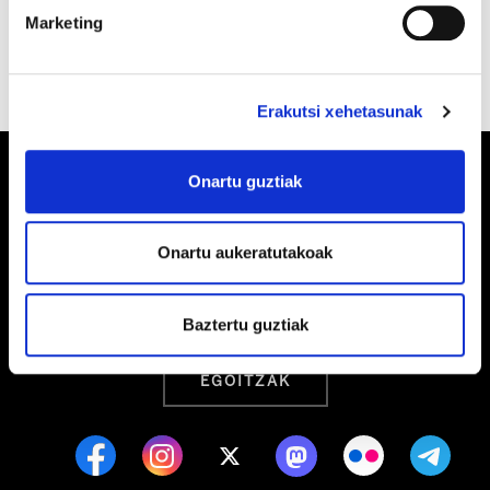
dezan.
Marketing
Erakutsi xehetasunak
Onartu guztiak
Barrainkua, 13 48009 BILBO
Onartu aukeratutakoak
Tel:
944 03 77 00
Baztertu guztiak
EGOITZAK