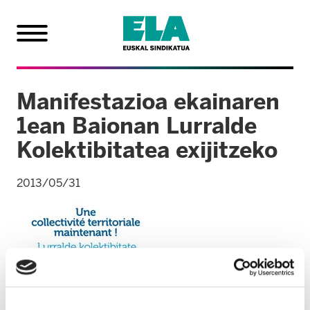
Manifestazioa ekainaren
1ean Baionan Lurralde
Kolektibitatea exijitzeko
2013/05/31