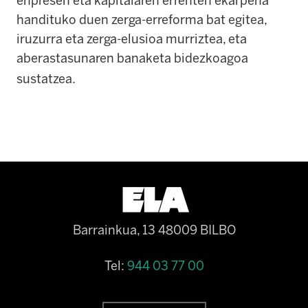
enpresen eta kapitalaren errenten ekarpena
handituko duen zerga-erreforma bat egitea,
iruzurra eta zerga-elusioa murriztea, eta
aberastasunaren banaketa bidezkoagoa
sustatzea.
Barrainkua, 13 48009 BILBO
Tel:
944 03 77 00