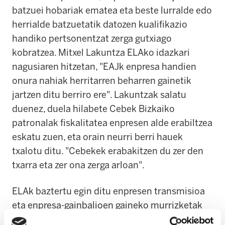
batzuei hobariak ematea eta beste lurralde edo
herrialde batzuetatik datozen kualifikazio
handiko pertsonentzat zerga gutxiago
kobratzea. Mitxel Lakuntza ELAko idazkari
nagusiaren hitzetan, "EAJk enpresa handien
onura nahiak herritarren beharren gainetik
jartzen ditu berriro ere". Lakuntzak salatu
duenez, duela hilabete Cebek Bizkaiko
patronalak fiskalitatea enpresen alde erabiltzea
eskatu zuen, eta orain neurri berri hauek
txalotu ditu. "Cebekek erabakitzen du zer den
txarra eta zer ona zerga arloan".
ELAk baztertu egin ditu enpresen transmisioa
eta enpresa-gainbalioen gaineko murrizketak
bultzatzera bideratutako zerga-abantaila