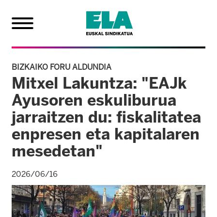
BIZKAIKO FORU ALDUNDIA
Mitxel Lakuntza: "EAJk
Ayusoren eskuliburua
jarraitzen du: fiskalitatea
enpresen eta kapitalaren
mesedetan"
2026/06/16