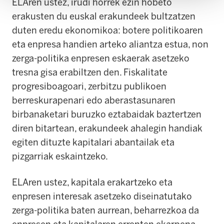
ELAren ustez, irudi horrek ezin hobeto
erakusten du euskal erakundeek bultzatzen
duten eredu ekonomikoa: botere politikoaren
eta enpresa handien arteko aliantza estua, non
zerga-politika enpresen eskaerak asetzeko
tresna gisa erabiltzen den. Fiskalitate
progresiboagoari, zerbitzu publikoen
berreskurapenari edo aberastasunaren
birbanaketari buruzko eztabaidak baztertzen
diren bitartean, erakundeek ahalegin handiak
egiten dituzte kapitalari abantailak eta
pizgarriak eskaintzeko.
ELAren ustez, kapitala erakartzeko eta
enpresen interesak asetzeko diseinatutako
zerga-politika baten aurrean, beharrezkoa da