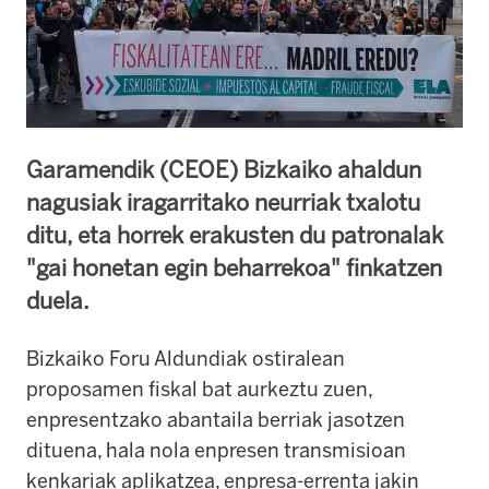
Garamendik (CEOE) Bizkaiko ahaldun
nagusiak iragarritako neurriak txalotu
ditu, eta horrek erakusten du patronalak
"gai honetan egin beharrekoa" finkatzen
duela.
Bizkaiko Foru Aldundiak ostiralean
proposamen fiskal bat aurkeztu zuen,
enpresentzako abantaila berriak jasotzen
dituena, hala nola enpresen transmisioan
kenkariak aplikatzea, enpresa-errenta jakin