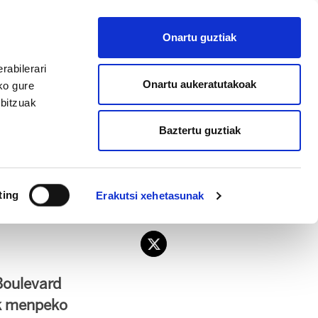
EU
ES
EN
FR
Onartu guztiak
AFILIATU
rabilerari
Onartu aukeratutakoak
ko gure
rbitzuak
Baztertu guztiak
katuak nahi ditu
ting
Erakutsi xehetasunak
Boulevard
ak menpeko