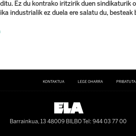
ditu. Ez du kontrako iritzirik duen sindikaturik 
tika industrialik ez duela ere salatu du, besteak 
a
KONTAKTUA
LEGE OHARRA
PRIBATUTA
Barrainkua, 13 48009 BILBO
Tel: 944 03 77 00