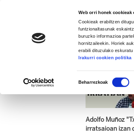
Web orri honek cookieak e
Cookieak erabiltzen ditugu
funtzionaltasunak eskaintz
buruzko informazioa partek
hornitzaileekin. Horiek au
16. KONGRESUA
ALDA
MANU ROBLES-ARANG
erabili dituzulako eskurat
Irakurri cookien politika
Muñoz: " Eusko Jau
Baimena
Beharrezkoak
hautatzea
2014/10/07
Adolfo Muñoz "Tx
irratsaioan izan