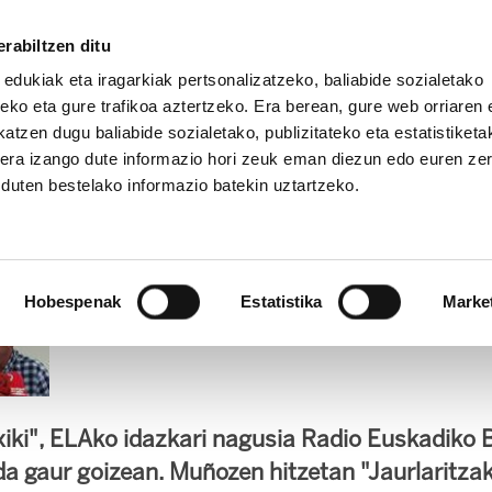
rabiltzen ditu
 edukiak eta iragarkiak pertsonalizatzeko, baliabide sozialetako
eko eta gure trafikoa aztertzeko. Era berean, gure web orriaren e
atzen dugu baliabide sozialetako, publizitateko eta estatistiketa
kera izango dute informazio hori zeuk eman diezun edo euren ze
IZ FUNDAZIOA
BIDELAGUN FUNDAZIOA
u duten bestelako informazio batekin uztartzeko.
rlaritzak menpeko sindi
Hobespenak
Estatistika
Marke
iki", ELAko idazkari nagusia Radio Euskadiko 
 da gaur goizean. Muñozen hitzetan "Jaurlaritz