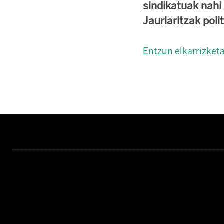
sindikatuak nahi 
Jaurlaritzak poli
Entzun elkarrizket