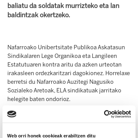
baliatu da soldatak murrizteko eta lan
baldintzak okertzeko.
Nafarroako Unibertsitate Publikoa Askatasun
Sindikalaren Lege Organikoa eta Langileen
Estatutuaren kontra aritu da azken urteotan
irakasleen ordezkaritzari dagokionez. Horrelaxe
berretsi du Nafarroako Auzitegi Nagusiko
Sozialeko Aretoak, ELA sindikatuak jarritako
helegite baten ondorioz.
Langileen Estatutuak eta baita Askatasun
Sindikalaren Lege Organikoak ere hilean
hainbat ordu finkatzen dituzte, langileen
Web orri honek cookieak erabiltzen ditu