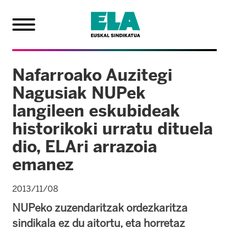
Nafarroako Auzitegi
Nagusiak NUPek
langileen eskubideak
historikoki urratu dituela
dio, ELAri arrazoia
emanez
2013/11/08
NUPeko zuzendaritzak ordezkaritza
sindikala ez du aitortu, eta horretaz