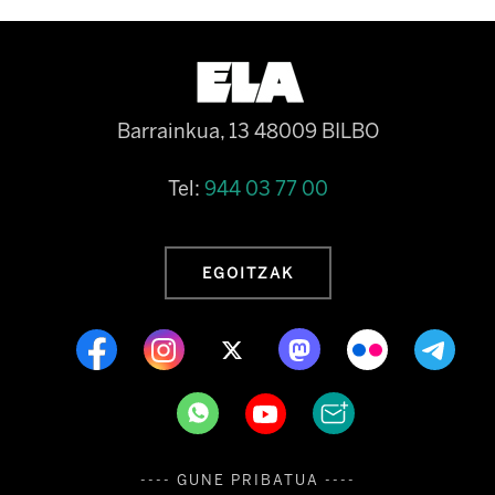
Barrainkua, 13 48009 BILBO
Tel:
944 03 77 00
EGOITZAK
---- GUNE PRIBATUA ----