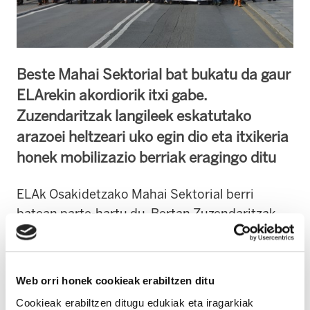
Beste Mahai Sektorial bat bukatu da gaur
ELArekin akordiorik itxi gabe.
Zuzendaritzak langileek eskatutako
arazoei heltzeari uko egin dio eta itxikeria
honek mobilizazio berriak eragingo ditu
ELAk Osakidetzako Mahai Sektorial berri
batean parte-hartu du. Bertan Zuzendaritzak
OPEko oinarriak ez diren edozein gai
eztabaidatzeari uko egin dio. OPE horretako
plaza kopuruari edo langileak finkatzeko
Web orri honek cookieak erabiltzen ditu
edozein modu alternatibo eztabaidatzeari ere
Cookieak erabiltzen ditugu edukiak eta iragarkiak