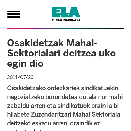
Osakidetzak Mahai-
Sektorialari deitzea uko
egin dio
2014/07/23
Osakidetzako ordezkariek sindikatuekin
negoziatzeko borondatea dutela non-nahi
zabaldu arren eta sindikatuok orain ia bi
hilabete Zuzendaritzari Mahai Sektoriala
deitzeko eskatu arren, oraindik ez