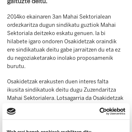
gaituzte deitu.
2014ko ekainaren 3an Mahai Sektorialean
ordezkaritza dugun sindikatu guztiok Mahai
Sektoriala deitzeko eskatu genuen. Ia bi
hilabete igaro ondoren Osakidetzak oraindik
ere sindikatuak deitu gabe jarraitzen du eta ez
du negoziaketarako inolako proposamenik
burutu.
Osakidetzak erakusten duen interes falta
ikusita sindikatuok deitu dugu Zuzendaritza
Mahai Sektorialera. Lotsagarria da Osakidetzak
Mahai deialdirik ez burutzea, sindikatu guztiok
aho-batez eskatuta ere. Egoera honek
erakusten du bere benetako negoziaketa
borondatea.
Web orri honek cookieak erabiltzen ditu