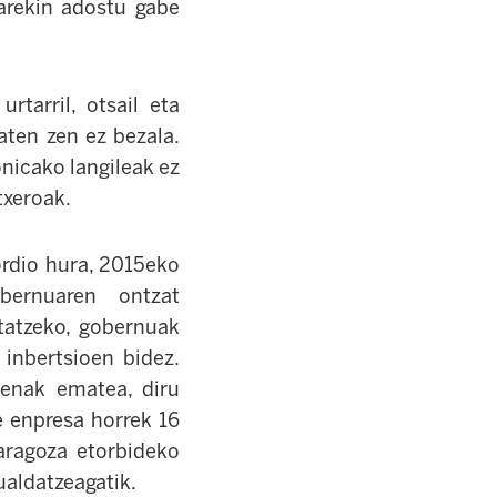
earekin adostu gabe
tarril, otsail eta
ten zen ez bezala.
onicako langileak ez
txeroak.
ordio hura, 2015eko
obernuaren ontzat
rtatzeko, gobernuak
 inbertsioen bidez.
enak ematea, diru
e enpresa horrek 16
aragoza etorbideko
ualdatzeagatik.