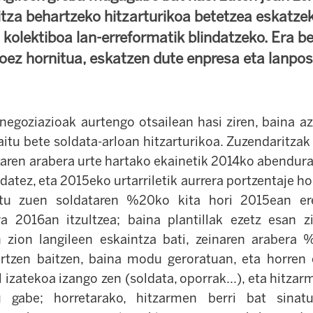
itza behartzeko hitzarturikoa betetzea eskatzek
kolektiboa lan-erreformatik blindatzeko. Era be
sioez hornitua, eskatzen dute enpresa eta lanpo
negoziazioak aurtengo otsailean hasi ziren, baina 
aitu bete soldata-arloan hitzarturikoa. Zuzendaritzak
aren arabera urte hartako ekainetik 2014ko abendur
ndatez, eta 2015eko urtarriletik aurrera portzentaje hor
tu zuen soldataren %20ko kita hori 2015ean er
a 2016an itzultzea; baina plantillak ezetz esan z
n zion langileen eskaintza bati, zeinaren arabera
rtzen baitzen, baina modu geroratuan, eta horren 
 izatekoa izango zen (soldata, oporrak...), eta hitz
atu gabe; horretarako, hitzarmen berri bat sinat