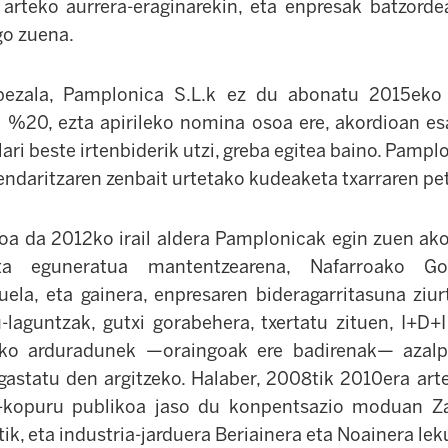
arteko aurrera-eraginarekin, eta enpresak batzord
go zuena.
 bezala, Pamplonica S.L.k ez du abonatu 2015eko ur
%20, ezta apirileko nomina osoa ere, akordioan esa
llari beste irtenbiderik utzi, greba egitea baino. Pampl
zendaritzaren zenbait urtetako kudeaketa txarraren pe
a da 2012ko irail aldera Pamplonicak egin zuen ak
data eguneratua mantentzearena, Nafarroako G
ela, eta gainera, enpresaren bideragarritasuna ziu
laguntzak, gutxi gorabehera, txertatu zituen, I+D+I
ko arduradunek —oraingoak ere badirenak— azalp
gastatu den argitzeko. Halaber, 2008tik 2010era art
u-kopuru publikoa jaso du konpentsazio moduan Z
tik, eta industria-jarduera Beriainera eta Noainera lek