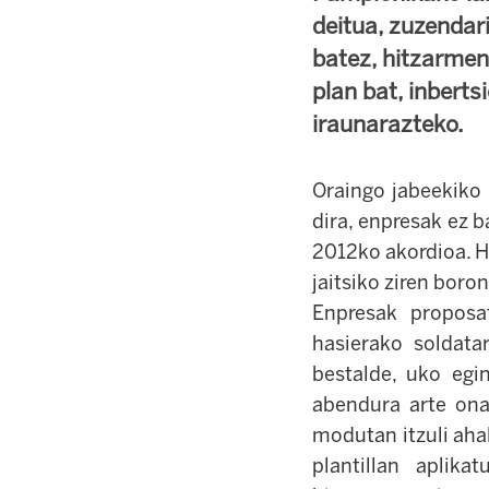
deitua, zuzendar
batez, hitzarmen 
plan bat, inbert
iraunarazteko.
Oraingo jabeekiko 
dira, enpresak ez b
2012ko akordioa. H
jaitsiko ziren boro
Enpresak proposa
hasierako soldatar
bestalde, uko egi
abendura arte ona
modutan itzuli ahal
plantillan aplik