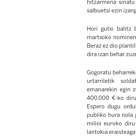
hitzarmena sinatu 
salbuetsi ezin izan
Hori gutxi balitz
martxoko nominen 
Beraz ez dio planti
dira izan behar zu
Gogoratu beharreko
urtarriletik sol
emanarekin egin zu
400.000 €-ko diru-
Espero dugu ordu
publiko hura nola 
milioi euroko dir
lantokia eraisteaga