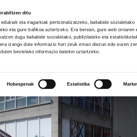
rabiltzen ditu
 edukiak eta iragarkiak pertsonalizatzeko, baliabide sozialetako
eko eta gure trafikoa aztertzeko. Era berean, gure web orriaren e
atzen dugu baliabide sozialetako, publizitateko eta estatistiketa
kera izango dute informazio hori zeuk eman diezun edo euren ze
IZ FUNDAZIOA
BIDELAGUN FUNDAZIOA
u duten bestelako informazio batekin uztartzeko.
illa greban, hitzarmena
Hobespenak
Estatistika
Marke