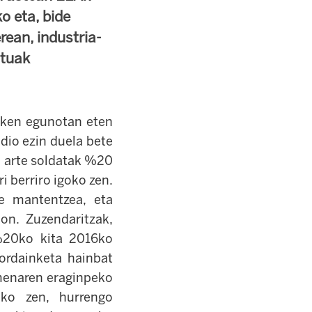
o eta, bide
rean, industria-
stuak
azken egunotan eten
 dio ezin duela bete
a arte soldatak %20
i berriro igoko zen.
e mantentzea, eta
ion. Zuzendaritzak,
 %20ko kita 2016ko
ordainketa hainbat
armenaren eraginpeko
uko zen, hurrengo