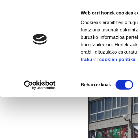
Web orri honek cookieak e
Cookieak erabiltzen ditugu
funtzionaltasunak eskaintz
buruzko informazioa partek
hornitzaileekin. Horiek au
16. KONGRESUA
ALDA
MANU ROBLES-ARANG
erabili dituzulako eskurat
Irakurri cookien politika
Pamplonicako plant
Baimena
Beharrezkoak
hautatzea
2015/05/19