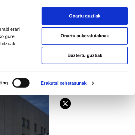
EU
ES
EN
FR
Onartu guztiak
AFILIATU
rabilerari
Onartu aukeratutakoak
ko gure
rbitzuak
Baztertu guztiak
ren alde
ting
Erakutsi xehetasunak