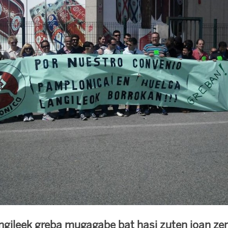
ngileek greba mugagabe bat hasi zuten joan ze