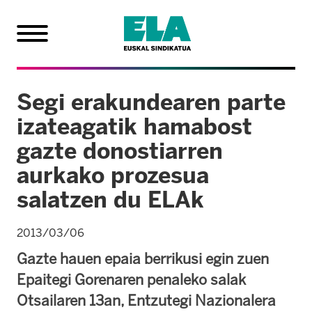
Segi erakundearen parte
izateagatik hamabost
gazte donostiarren
aurkako prozesua
salatzen du ELAk
2013/03/06
Gazte hauen epaia berrikusi egin zuen
Epaitegi Gorenaren penaleko salak
Otsailaren 13an, Entzutegi Nazionalera