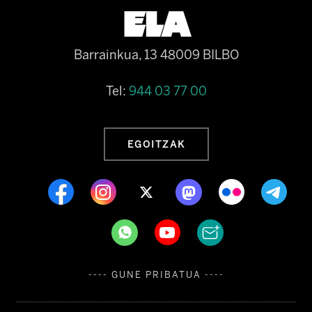
Barrainkua, 13 48009 BILBO
Tel:
944 03 77 00
EGOITZAK
---- GUNE PRIBATUA ----