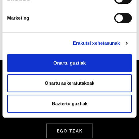
pertsonei eta ingurumenari lehentasuna
emango zaie, planetaren suntsipena ekarriko
Marketing
duen ekonomia-eliteen onuraren aurretik.
Erakutsi xehetasunak
Onartu guztiak
Onartu aukeratutakoak
Barrainkua, 13 48009 BILBO
Baztertu guztiak
Tel:
944 03 77 00
EGOITZAK