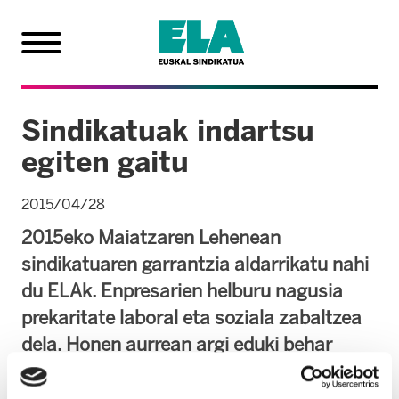
Sindikatuak indartsu
egiten gaitu
2015/04/28
2015eko Maiatzaren Lehenean
sindikatuaren garrantzia aldarrikatu nahi
du ELAk. Enpresarien helburu nagusia
prekaritate laboral eta soziala zabaltzea
dela. Honen aurrean argi eduki behar
dugu langile-klase antolatua dela indarra
ematen diguna.