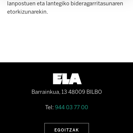
lanpostuen eta lantegiko bideragarritasunaren
etorkizunarekin.
Barrainkua, 13 48009 BILBO
Tel:
944 03 77 00
EGOITZAK