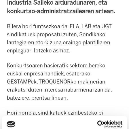
Industria Saileko arduradunaren, eta
konkurtso-administratzailearen artean.
Bilera hori funtsezkoa da. ELA, LAB eta UGT
sindikatuek proposatu zuten, Sondikako
lantegiaren etorkizuna oraingo plantillaren
enpleguari lotzeko asmoz.
Konkurtsoaren hasieratik sektore bereko
euskal enpresa handiek, esaterako
GESTAMPek, TROQUENORko makinerian
erakutsi duten interesa nabarmena izan da,
batez ere, prentsa-linean.
Hori horrela, sindikatuek ezinbesteko bi
baldintza jarri dituzte: