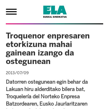
Troquenor enpresaren
etorkizuna mahai
gainean izango da
ostegunean
2013/07/09
Datorren ostegunean egin behar da
Lakuan hiru alderditako bilera bat,
Troquelería del Norteko Enpresa
Batzordearen, Eusko Jaurlaritzaren