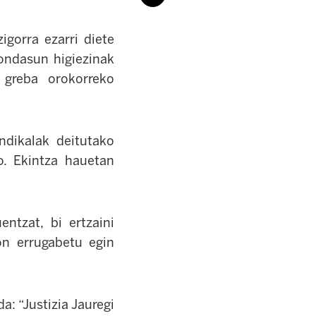
igorra ezarri diete
 ondasun higiezinak
 greba orokorreko
ndikalak deitutako
o. Ekintza hauetan
ntzat, bi ertzaini
on errugabetu egin
a: “Justizia Jauregi