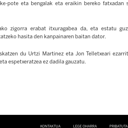
 ke-pote eta bengalak eta eraikin bereko fatxadan
tako zigorra erabat itxuragabea da, eta estatu guz
zatzeko hasita den kanpainaren baitan dator.
skatzen du Urtzi Martinez eta Jon Telletxeari ezarri
eta espetxeratzea ez dadila gauzatu.
KONTAKTUA
LEGE OHARRA
PRIBATUTA