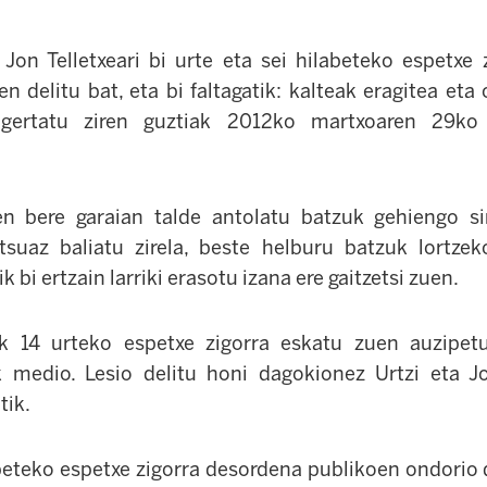
 Jon Telletxeari bi urte eta sei hilabeteko espetxe z
n delitu bat, eta bi faltagatik: kalteak eragitea eta
n gertatu ziren guztiak 2012ko martxoaren 29ko
en bere garaian talde antolatu batzuk gehiengo si
tsuaz baliatu zirela, beste helburu batzuk lortzek
 bi ertzain larriki erasotu izana ere gaitzetsi zuen.
ak 14 urteko espetxe zigorra eskatu zuen auzipetue
k medio. Lesio delitu honi dagokionez Urtzi eta J
tik.
abeteko espetxe zigorra desordena publikoen ondorio d