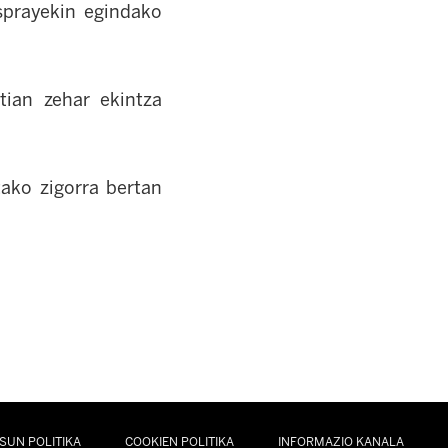
 sprayekin egindako
tian zehar ekintza
tako zigorra bertan
SUN POLITIKA
COOKIEN POLITIKA
INFORMAZIO KANALA