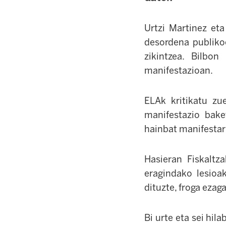
Urtzi Martinez eta
desordena publikoe
zikintzea. Bilbo
manifestazioan.
ELAk kritikatu zu
manifestazio bake
hainbat manifestarik
Hasieran Fiskaltz
eragindako lesioa
dituzte, froga ezaga
Bi urte eta sei hil