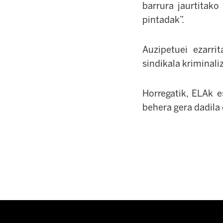
barrura jaurtitako
pintadak”.
Auzipetuei ezarri
sindikala kriminali
Horregatik, ELAk e
behera gera dadila 