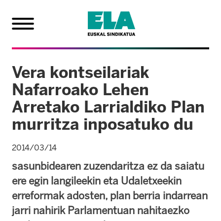
Vera kontseilariak
Nafarroako Lehen
Arretako Larrialdiko Plan
murritza inposatuko du
2014/03/14
sasunbidearen zuzendaritza ez da saiatu
ere egin langileekin eta Udaletxeekin
erreformak adosten, plan berria indarrean
jarri nahirik Parlamentuan nahitaezko