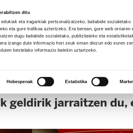
rabiltzen ditu
 edukiak eta iragarkiak pertsonalizatzeko, baliabide sozialetako
eko eta gure trafikoa aztertzeko. Era berean, gure web orriaren e
atzen dugu baliabide sozialetako, publizitateko eta estatistiketa
kera izango dute informazio hori zeuk eman diezun edo euren ze
u duten bestelako informazio batekin uztartzeko.
ERKETAK
CLICK
Hobespenak
Estatistika
Marke
 geldirik jarraitzen du