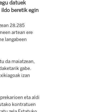
legu datuek
ldo beretik egin
tzean 28.285
meen artean ere
ume langabeen
atu
da maiatzean
,
daketarik gabe.
xikiagoak izan
prekarioen eta aldi
tutako kontratuen
ratu zela Estatuko