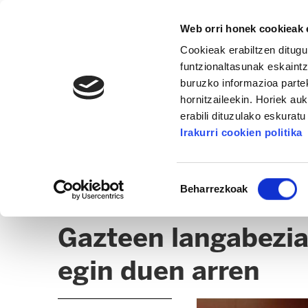
Web orri honek cookieak e
Cookieak erabiltzen ditugu
funtzionaltasunak eskaintz
buruzko informazioa partek
hornitzaileekin. Horiek au
erabili dituzulako eskurat
AZTERKETA BULEGOA
Irakurri cookien politika
ALBISTEAK
EGOERAREN AZTERKETA
AZT
Baimena
Beharrezkoak
hautatzea
SEPE DATUAK
Gazteen langabeziak
egin duen arren