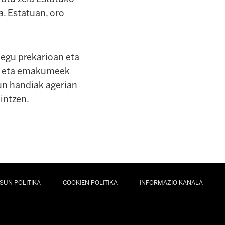
. Estatuan, oro
legu prekarioan eta
ek eta emakumeek
un handiak agerian
intzen.
SUN POLITIKA
COOKIEN POLITIKA
INFORMAZIO KANALA