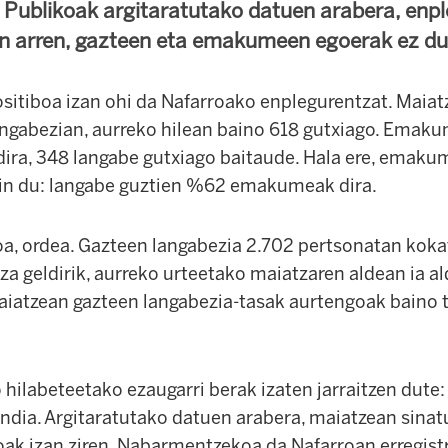
 Publikoak argitaratutako datuen arabera, enp
n arren, gazteen eta emakumeen egoerak ez du i
sitiboa
izan ohi da Nafarroako enplegur
entzat
. Maia
ngabezian, aurreko hilean baino 618 gutxiago. Emaku
dira, 348 langabe gutxiago baitaude. Hala ere, emak
in du: langabe guztien %62 emakumeak dira.
oa, ordea. Gazteen langabezia 2.702 pertsonatan kok
a geldirik, aurreko urteetako maiatzaren aldean ia al
aiatzean gazteen langabezia-tasak aurtengoak baino t
hilabeteetako ezaugarri berak izaten jarraitzen dute: 
ndia. Argitaratutako datuen arabera, maiatzean sina
oak izan ziren. Nabarmentzekoa da Nafarroan erregist