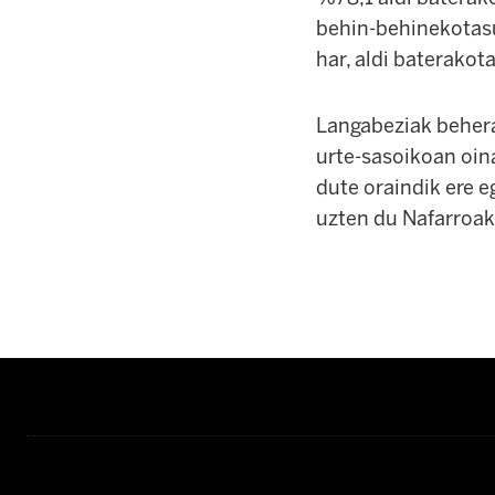
behin-behinekotasu
har, aldi baterako
Langabeziak behera
urte-sasoikoan oin
dute oraindik ere 
uzten du Nafarroak