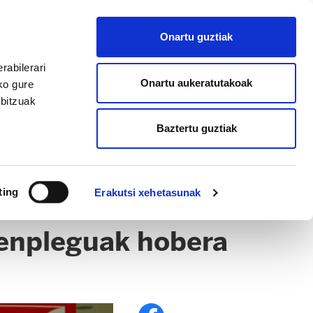
EU
ES
EN
FR
Onartu guztiak
AFILIATU
rabilerari
Onartu aukeratutakoak
ko gure
rbitzuak
Baztertu guztiak
ting
Erakutsi xehetasunak
, enpleguak hobera