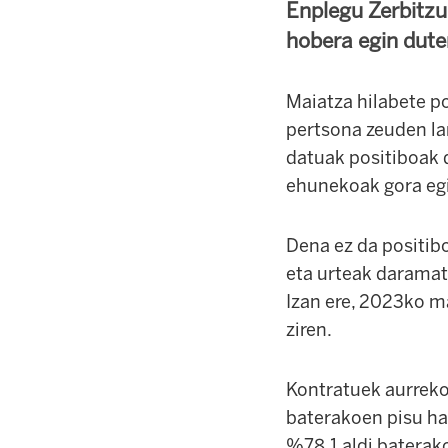
Enplegu Zerbitzu
hobera egin dute
Maiatza hilabete
po
pertsona zeuden la
datuak positiboak 
ehunekoak gora eg
Dena ez da positib
eta urteak daramatz
Izan ere, 2023ko m
ziren.
Kontratuek aurreko 
baterakoen pisu ha
%78,1 aldi baterak