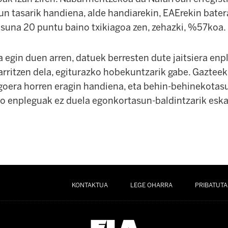
n tasarik handiena, alde handiarekin, EAErekin batera
tasuna 20 puntu baino
txikiagoa
zen, zehazki, %57
koa
.
 egin duen arren, datuek berresten dute jaitsiera enp
arritzen dela, egiturazko hobekuntzarik gabe. Gazte
egoera horren eragin handiena, eta behin-behinekotas
o enpleguak ez duela egonkortasun-baldintzarik eska
KONTAKTUA
LEGE OHARRA
PRIBATUTA