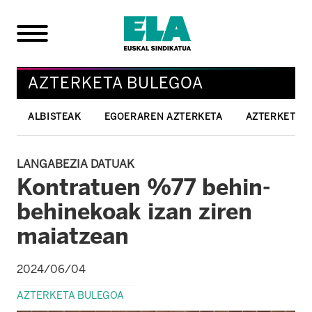
AZTERKETA BULEGOA
ALBISTEAK
EGOERAREN AZTERKETA
AZTERKETAK
LANGABEZIA DATUAK
Kontratuen %77 behin-
behinekoak izan ziren
maiatzean
2024/06/04
AZTERKETA BULEGOA