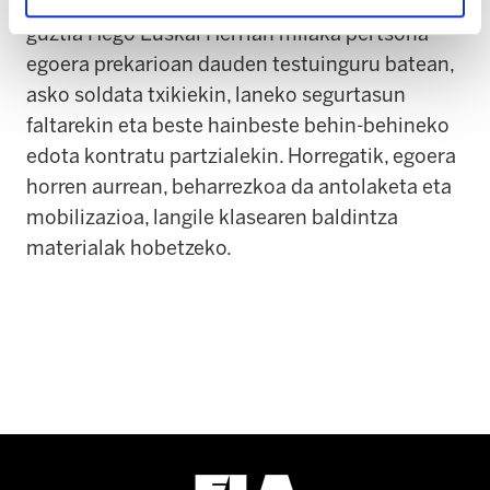
batez bestekotik urrun jarraitzen dugu. Hori
guztia Hego Euskal Herrian milaka pertsona
egoera prekarioan dauden testuinguru batean,
asko soldata txikiekin, laneko segurtasun
faltarekin eta beste hainbeste behin-behineko
edota kontratu partzialekin. Horregatik, egoera
horren aurrean, beharrezkoa da antolaketa eta
mobilizazioa, langile klasearen baldintza
materialak hobetzeko.