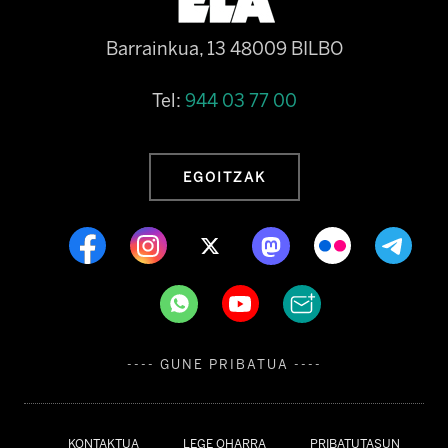
Barrainkua, 13 48009 BILBO
Tel:
944 03 77 00
EGOITZAK
---- GUNE PRIBATUA ----
KONTAKTUA
LEGE OHARRA
PRIBATUTASUN