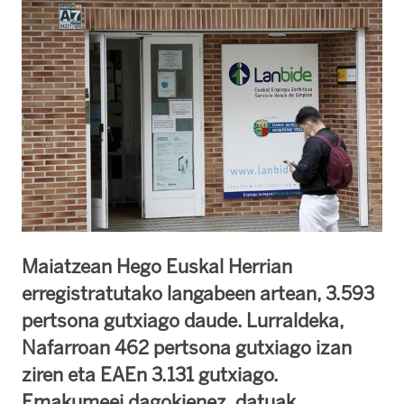
Maiatzean Hego Euskal Herrian
erregistratutako langabeen artean, 3.593
pertsona gutxiago daude. Lurraldeka,
Nafarroan 462 pertsona gutxiago izan
ziren eta EAEn 3.131 gutxiago.
Emakumeei dagokienez, datuak