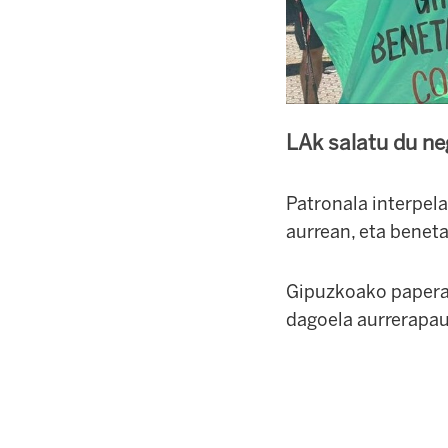
LAk salatu du neg
Patronala interpel
aurrean, eta benet
Gipuzkoako paperar
dagoela aurrerapaus