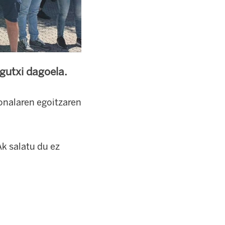
 gutxi dagoela.
onalaren egoitzaren
k salatu du ez