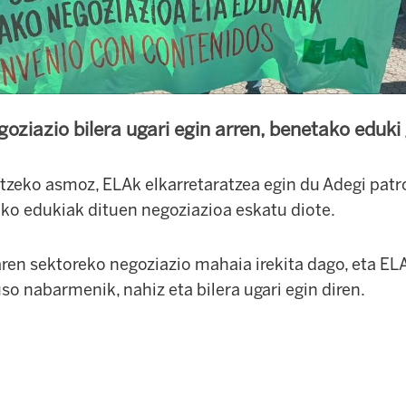
oziazio bilera ugari egin arren, benetako eduki
atzeko asmoz, ELAk elkarretaratzea egin du Adegi patr
ako edukiak dituen negoziazioa eskatu diote.
en sektoreko negoziazio mahaia irekita dago, eta ELA
o nabarmenik, nahiz eta bilera ugari egin diren.