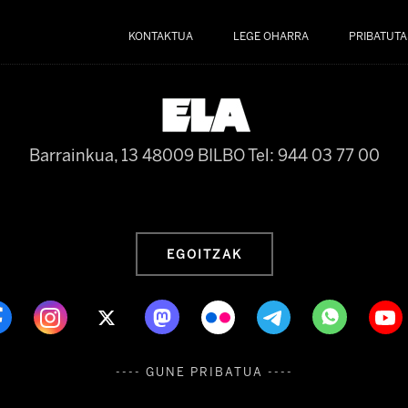
KONTAKTUA
LEGE OHARRA
PRIBATUTA
Barrainkua, 13 48009 BILBO
Tel: 944 03 77 00
EGOITZAK
---- GUNE PRIBATUA ----