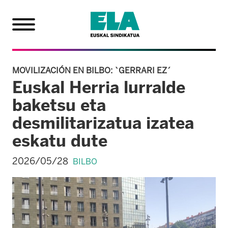
MOVILIZACIÓN EN BILBO: `GERRARI EZ´
Euskal Herria lurralde
baketsu eta
desmilitarizatua izatea
eskatu dute
2026/05/28
BILBO