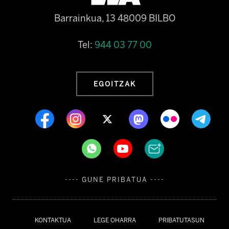
Barrainkua, 13 48009 BILBO
Tel:
944 03 77 00
EGOITZAK
---- GUNE PRIBATUA ----
KONTAKTUA
LEGE OHARRA
PRIBATUTASUN